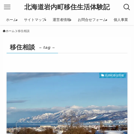
北海道岩内町移住生活体験記
ホーム
サイトマップ
運営者情報
お問合せフォーム
個人事業
ホーム
移住相談
移住相談
– tag –
岩内町移住情報