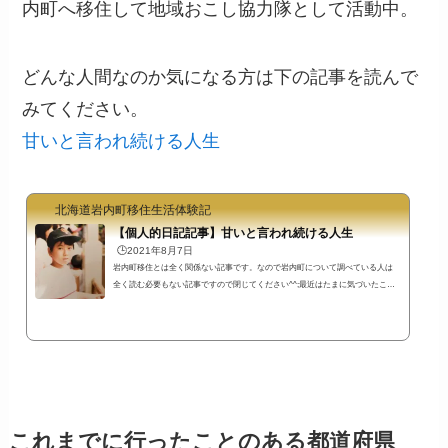
内町へ移住して地域おこし協力隊として活動中。
どんな人間なのか気になる方は下の記事を読んで
みてください。
甘いと言われ続ける人生
北海道岩内町移住生活体験記
【個人的日記記事】甘いと言われ続ける人生
🕒️2021年8月7日
岩内町移住とは全く関係ない記事です。なので岩内町について調べている人は
全く読む必要もない記事ですので閉じてください^^;最近はたまに気づいたこと
を記録しておくために個人的日記記事を書くことにしています笑先日、岩内町
移住前からこのブログを読んでくださっていた移住者の方とお話をしました。
その時にこのブログの感想を伺う事ができたのです。結果からいうと「すごく
相手のことを考えて書いていると思ったけど、ちょっと甘いんじゃないかなと
思う点もありました」という感想でした。どういう点がそうなのかまで深く尋
ねはし...
これまでに行ったことのある都道府県