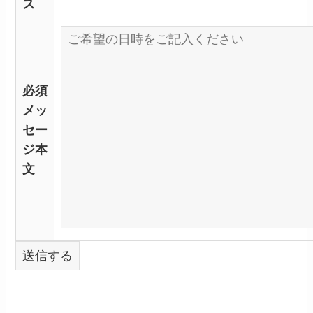
ス
必須
メッ
セー
ジ本
文