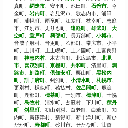
真町、
網走市
、安平町、池田町、
石狩市
、今
金町、
岩内町
、岩見沢市、歌志内市、浦臼
町、浦幌町、雨竜町、江差町、枝幸町、恵庭
市、江別市、えりも町、
遠軽町
、
雄武町
、
大
空町
、
置戸町
、
興部町
、長万部町、
小樽市
、
音威子府村、音更町、乙部町、帯広市、小平
町、上川町、上士幌町、上ノ国町、上富良野
町、
神恵内村
、木古内町、北広島市、
北見
市
、
喜茂別町
、
京極町
、
共和町
、清里町、
釧
路市
、
釧路町
、
倶知安町
、栗山町、
黒松内
町
、
訓子府町
、剣淵町、
小清水町
、
札幌市
、
更別村、様似町、猿払村、
佐呂間町
、鹿追
町、鹿部町、
標茶町
、士別市、
標津町
、士幌
町、
島牧村
、清水町、占冠村、下川町、
積丹
町
、
斜里町
、初山別村、白老町、白糠町、知
内町、新篠津村、新得町、新十津川町、新ひ
だか町、
寿都町
、砂川市、せたな町、壮瞥