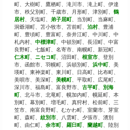
町、大樹町、鷹栖町、滝川市、滝上町、伊達
市、秩父別町、千歳市、月形町、津別町、
鶴
居村
、天塩町、
弟子屈町
、当別町、当麻町、
洞爺湖町、苫小牧市、苫前町、
泊村
、豊浦
町、豊頃町、豊富町、奈井江町、中川町、中
札内村、
中標津町
、中頓別町、長沼町、中富
良野町、七飯町、名寄市、南幌町、新冠町、
仁木町
、
ニセコ町
、沼田町、
根室市
、登別
市、函館市、羽幌町、浜頓別町、
浜中町
、美
瑛町、東神楽町、東川町、日高町、比布町、
美唄市、美深町、
美幌町
、平取町、広尾町、
深川市、福島町、富良野市、
古平町
、
別海
町
、北斗市、北竜町、幌加内町、幌延町、本
別町、幕別町、増毛町、真狩村、松前町、三
笠市、南富良野町、むかわ町、室蘭市、芽室
町、森町、
紋別市
、八雲町、夕張市、湧別
町、由仁町、
余市町
、
羅臼町
、
蘭越町
、陸別