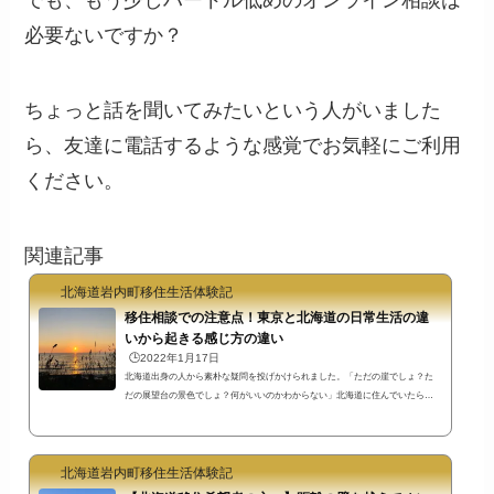
でも、もう少しハードル低めのオンライン相談は
必要ないですか？
ちょっと話を聞いてみたいという人がいました
ら、友達に電話するような感覚でお気軽にご利用
ください。
関連記事
北海道岩内町移住生活体験記
移住相談での注意点！東京と北海道の日常生活の違
いから起きる感じ方の違い
🕒️2022年1月17日
北海道出身の人から素朴な疑問を投げかけられました。「ただの崖でしょ？た
だの展望台の景色でしょ？何がいいのかわからない」北海道に住んでいたら確
かにそうですね（笑）でも東京に住む人がこれを聞いたらどう思うでしょう
か？北海道に来る前の私だったら「崖ってなんですか？」の世界なのですが。
移住相談するときはこういう点も気にした方がいいと思います。東京では崖も
北海道岩内町移住生活体験記
平野も見たことがない人がいるけど北海道では近所にある「ただの崖」とは？
北海道の人にとってみたら「ただの崖」かもしれませんが、東京には崖を見た