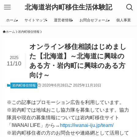
北海道岩内町移住生活体験記
ホーム
サイトマップ
運営者情報
お問合せフォーム
個人事業
ホーム
岩内町移住情報
オンライン移住相談はじめまし
た【北海道】～北海道に興味の
2025
11/10
ある方・岩内町に興味のある方
向け～
2020年6月28日
2025年11月10日
岩内町移住情報
※この記事はプロモーション広告を利用しています。
※岩内町では地域おこし協力隊を募集しています。協力
隊員や現在の募集情報については岩内町移住サイト
「IWANAI LIFE」から→
https://iwanai-iju.jp/team/
※岩内町移住者の方のお問合せや連絡網として活用して