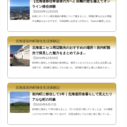
【北海道移住希望者の方へ】距離の壁を越えてオン
ことない...
ライン移住体験
🕒️2020年11月25日
以前にオンライン移住相談の募集について書きました。関連記事なかなか実施
する機会もないのですが、今回道東にお住まいの方から「Zoomの練習しません
か？」とのお誘いを頂いたので、その機会にオンライン移住相談（体験）を実
施してみました。私の感想と参加者の感想を書いてみたいと思います。オンラ
イン移住体験でウエンドマリの絶壁から円山を通って商店街までまわる【今回
北海道岩内町移住生活体験記
実施した方法】私は終始スマートフォンのZoomアプリを使って岩内町のライブ
映像を配信、敷島内にある風の駐車場（ウエンドマリの絶壁前）をスタート地
北海道ニセコ周辺観光のおすすめの場所！岩内町観
点とし...
光で発見した魅力をまとめてみま...
🕒️2019年12月25日
2019年に移住した北海道の岩内町は、積丹とニセコどちらとも言える位置にあ
る町です。岩内町に移住してから知った、岩内町の魅力と感じた観光スポッ
ト・名所やイベント等をまとめてみました。書いていたらこんなにたくさん
に！思った以上に時間がかかってしまいました^^;たぶん今後も追記される可能
性あり笑東京都内の一角に住んでいた私の感覚からすると、自転車で移動でき
北海道岩内町移住生活体験記
るような距離にこれだけの環境があったら、ワンダーランドのようですね(^^)
江戸時代開基の町の歴史や大火の歴史資料をまとめた岩内町郷土館岩内町は江
岩内町に移住して1年｜北海道田舎暮らしで見えたリ
戸時代か...
アルな町の印象
🕒️2020年6月17日
岩内町に移住して1年が経ちました。日々の生活で感じていることは、その都度
このブログの中で書いているので、今回は移住してから特に強く感じているこ
とを中心に書いておこうと思います。岩内町の商店に楽しい人が多いちょっと
失礼なタイトルかもしれませんが、岩内のお店に楽しい人たちが多い！今一番