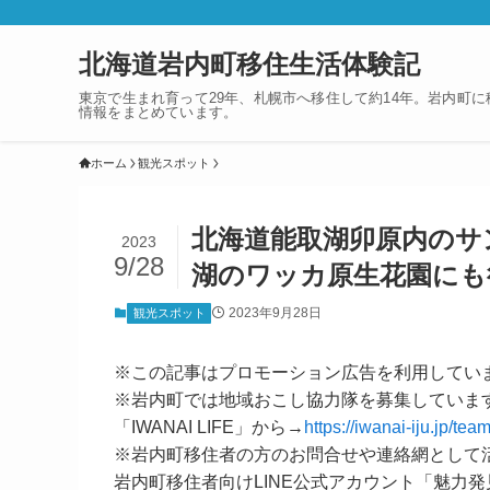
北海道岩内町移住生活体験記
東京で生まれ育って29年、札幌市へ移住して約14年。岩内町
情報をまとめています。
ホーム
観光スポット
北海道能取湖卯原内のサ
2023
9/28
湖のワッカ原生花園にも
2023年9月28日
観光スポット
※この記事はプロモーション広告を利用してい
※岩内町では地域おこし協力隊を募集していま
「IWANAI LIFE」から→
https://iwanai-iju.jp/team
※岩内町移住者の方のお問合せや連絡網として
岩内町移住者向けLINE公式アカウント「魅力発