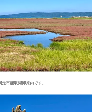
網走市能取湖卯原内です。