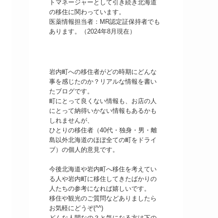
トマネージャーとして引き続き北海道
の移住に関わっています。
医薬情報担当者：MR認定証保持者でも
あります。（2024年8月現在）
岩内町への移住者がどの時期にどんな
事を感じたのか？リアルな情報を書い
たブログです。
町にとって良くない情報も、お店の人
にとって納得いかない情報もあるかも
しれませんが、
ひとりの移住者（40代・独身・男・離
島以外北海道のほぼ全ての町をドライ
ブ）の個人的意見です。
今後北海道や岩内町へ移住を考えてい
る人や岩内町に移住してきたばかりの
人たちの参考になれば嬉しいです。
移住や観光のご質問などありましたら
お気軽にどうぞ(^^)
どんな人間なの？と気になる方は下の