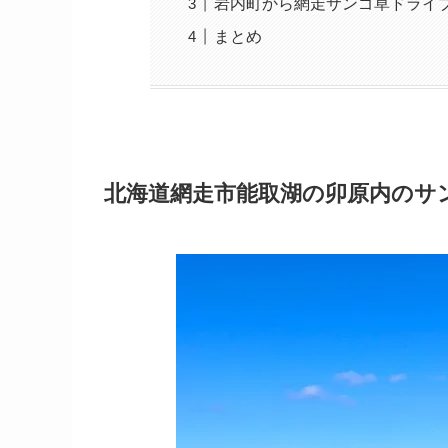
岩内町から網走サンゴ草ドライ
まとめ
北海道網走市能取湖の卯原内のサ