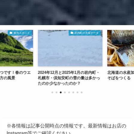
観光スポット
岩内町の天候データ
つです！春のウエ
2024年12月と2025年1月の岩内町・
北海道の水産加
方の風景
札幌市・倶知安町の雪の量は多かっ
そばをつくる
たのか少なかったのか？
※各情報は記事公開時点の情報です。最新情報はお店の
Instagram等でご確認ください。