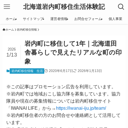
北海道岩内町移住生活体験記
ホーム
サイトマップ
運営者情報
お問合せフォーム
個人事業
ホーム
岩内町移住情報
岩内町に移住して1年｜北海道田
2026
舎暮らしで見えたリアルな町の印
1/13
象
2020年6月17日
2026年1月13日
岩内町移住情報
生活
※この記事はプロモーション広告を利用しています。
※岩内町では地域おこし協力隊を募集しています。協力
隊員や現在の募集情報については岩内町移住サイト
「IWANAI LIFE」から→
https://iwanai-iju.jp/team/
※岩内町移住者の方のお問合せや連絡網として活用して
います。