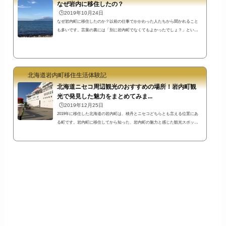
なぜ岩内に移住したの？
🕒️2019年10月24日
なぜ岩内町に移住したのか？以前の仕事でかかわった人たちから聞かれること
も多いです。言葉の裏には「別に岩内町でなくてもよかったでしょ？」という
意味があります。そう言われて自分が岩内町に移住した理由を考えてみまし
た。 岩内町に移住した理由は自分のやりたいことを実現するため岩内町に移住
した理由の第一は当然、自分の人生でやりたいことを実現するためです。死ぬ
までにやっておきたいことはいくつかあるのですが、そのうちの1つが北海道と
いう土地を知ってもらって、北海道に移住する人を増やすことです。こういう
北海道岩内町移住生活体験記
と誤解...
北海道ニセコ周辺観光のおすすめの場所！岩内町観
光で発見した魅力をまとめてみま...
🕒️2019年12月25日
2019年に移住した北海道の岩内町は、積丹とニセコどちらとも言える位置にあ
る町です。岩内町に移住してから知った、岩内町の魅力と感じた観光スポッ
ト・名所やイベント等をまとめてみました。書いていたらこんなにたくさん
に！思った以上に時間がかかってしまいました^^;たぶん今後も追記される可能
性あり笑東京都内の一角に住んでいた私の感覚からすると、自転車で移動でき
るような距離にこれだけの環境があったら、ワンダーランドのようですね(^^)
江戸時代開基の町の歴史や大火の歴史資料をまとめた岩内町郷土館岩内町は江
戸時代か...