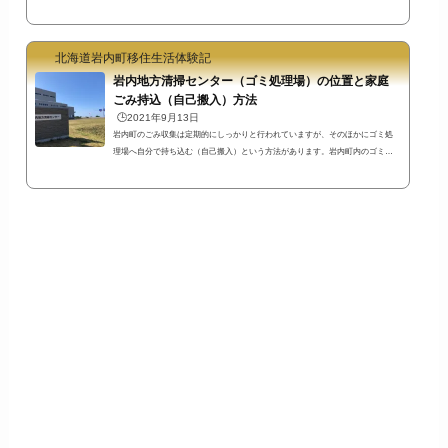
が全く違うので注意が必要です。岩内警察署での更新手続きでは講習実施時間
と場所が決まっていますそもそもの注意点ですが、日曜日の講習を希望する人
は警察署では更新手続きができません。運転免許試験場での手続きが必要で
す。毎月の講習日と講習場所が事前に決められている運転免許試験場で更新を
北海道岩内町移住生活体験記
行う場合...
岩内地方清掃センター（ゴミ処理場）の位置と家庭
ごみ持込（自己搬入）方法
🕒️2021年9月13日
岩内町のごみ収集は定期的にしっかりと行われていますが、そのほかにゴミ処
理場へ自分で持ち込む（自己搬入）という方法があります。岩内町内のゴミ処
理場（岩内地方清掃センター）に自分で持ち込む場合は、有料のゴミ袋に入れ
る必要がありません。※自己搬入では最低400円かかります。持ち込み手順が不
安という方もいると思うので、実際の流れを書いてみたいと思います。※セン
ター内の写真は許可を頂いて撮影しています。岩内地方清掃センターの位置岩
内地方清掃センターは岩内町敷島内715番地４にあります。岩内町内で田畑が広
がるエ...