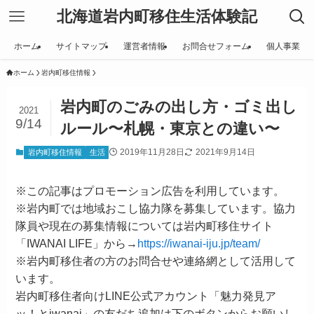
北海道岩内町移住生活体験記
ホーム
サイトマップ
運営者情報
お問合せフォーム
個人事業
ホーム
岩内町移住情報
岩内町のごみの出し方・ゴミ出し
2021
9/14
ルール〜札幌・東京との違い〜
2019年11月28日
2021年9月14日
岩内町移住情報
生活
※この記事はプロモーション広告を利用しています。
※岩内町では地域おこし協力隊を募集しています。協力
隊員や現在の募集情報については岩内町移住サイト
「IWANAI LIFE」から→
https://iwanai-iju.jp/team/
※岩内町移住者の方のお問合せや連絡網として活用して
います。
岩内町移住者向けLINE公式アカウント「魅力発見ア
ッ！とiwanai」の友だち追加は下のボタンからお願いし