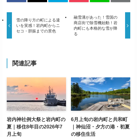
融雪溝があった！雪国の
雪の降り方の町による違
商店街で除雪機始動！岩
いを実感！岩内町からニ
内町にも本格的な雪が降
セコ・胆振までの景色
る
関連記事
岩内神社例大祭と岩内町の
6月上旬の岩内町と共和町
夏｜移住8年目の2026年7
｜神仙沼・夕方の港・初夏
月上旬
の移住生活