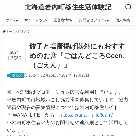
北海道岩内町移住生活体験記
ホーム
サイトマップ
運営者情報
お問合せフォーム
個人事業
ホーム
グルメ
餃子と塩唐揚げ以外にもおすす
2024
めのお店「ごはんどころGoen.
12/26
（ごえん）」
2024年12月25日
2024年12月26日
グルメ
※この記事はプロモーション広告を利用しています。
※岩内町では地域おこし協力隊を募集しています。協力
隊員や現在の募集情報については岩内町移住サイト
「IWANAI LIFE」から→
https://iwanai-iju.jp/team/
※岩内町移住者の方のお問合せや連絡網として活用して
います。