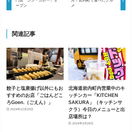
門店「シン・カレー」オ
月！岩内町で食べたグル
ープン
メ
関連記事
餃子と塩唐揚げ以外にもお
北海道岩内町内営業中のキ
すすめのお店「ごはんどこ
ッチンカー「KITCHEN
ろGoen.（ごえん）」
SAKURA」（キッチンサ
クラ）今日のメニューと出
2024年12月25日
店場所は？
2024年3月26日