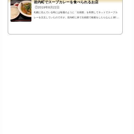
岩内町でスープカレーを食べられるお店
行っ...
🕒️2019年8月22日
札幌に住んでいる時には毎週のように「出前館」を利用してネットでスープカ
レーを注文していたのですが、岩内町に来て出前館で検索をしたらなんと1軒も
食事の出前が登録されていないのです^^;⇒後日登録がありました。そんな岩内
町ですが、スープカレーを食べられるお店を発見しました。と言っても既に行
ったことのあるお店なのですが、スープカレーもおいしいということに今さら
気付いたのです（笑） 豊富なメニュー！スープカレーもおいしかった！「鈴
や」鈴や営業時間11時～22時･･･ラストオーダー21時30分定休日 水曜日店舗隣
に駐車...