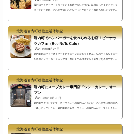
最近はテイクアウトを行っているお店が多いですね。以前からテイクアウトを
やっていたのに、これまで知られてなかっただけというお店も多いようです
が…。連休最終日、ガッツリ食べて抵抗力をつけて明日から仕事をがんばろ
う！と思ってめし処たろでテイクアウトをお願いしました。「めし処たろ」で
ふわとろカツ丼をテイクアウト「めし処たろ」では普段はおそばを、ガッツリ
北海道岩内町移住生活体験記
食べたい時にはカツ丼を注文しています。今回はテイクアウトで、「ふわとろ
カツ丼」を注文しました。注文は簡単です。電話してメニューを伝えるだけ。
岩内町でハンバーガーを食べられるお店！ビーナッ
私が電話をし...
ツカフェ（Bee NuTs Cafe）
🕒️2019年8月26日
岩内町にはファーストフードのチェーン店がありません。なので有名なチェー
ン店のハンバーガーショップは一番近くて小樽まで行く必要があるのです。で
は、岩内町でハンバーガーを食べられないかというと食べられるお店はありま
すよ。一部商品を除き持ち帰りも可能です。「ビーナッツカフェ」のアクセス
情報ビーナッツカフェ営業時間11時～20時（月～土）･･･ラストオーダー19時30
北海道岩内町移住生活体験記
分11時～16時（日）･･･ラストオーダー15時30分定休日 木曜日近隣に道の駅駐
車場、たら丸市場駐車場あり。店舗周辺は日にちで駐車禁止場所が変更になり
岩内町にスープカレー専門店「シン・カレー」オー
ます...
プン
🕒️2023年10月20日
岩内町で生活していて、スープカレーの専門店と言えば、これまでは共和町の
「ゆうじ」でしたが、岩内町内にもスープカレーの専門店がオープンしまし
た。岩内町内の飲食店でもスープカレーを扱っている店はありますが、スープ
カレーの選択肢が増えて嬉しいですね。（※追記 後日メーニューの追加と値
上げがありました）岩内町御崎にスープカレー専門店シン・カレーオープンシ
北海道岩内町移住生活体験記
ン・カレーアクセス情報シン・カレーInstagram↓https://www.instagram.com/shin_
curry1/岩内町唯一の一方通行がある通りの近くです。駐車場もあるので、車で