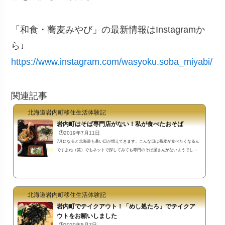
「和食・蕎麦みやび」の最新情報はInstagramか
ら↓
https://www.instagram.com/wasyoku.soba_miyabi/
関連記事
北海道岩内町移住生活体験記
岩内町はそば専門店がない！私が食べたおそば
🕒️2019年7月11日
7月になると北海道も暑い日が増えてきます。こんな日は蕎麦が食べたくなるん
ですよね（笑）でもネットで探してみても専門のそば屋さんがないようでし
た。専門店ではありませんが蕎麦を食べられるお店がありましたので書いてお
こうと思います！お蕎麦が食べられるお店「たろ」岩内町に移住して1ヶ月ほど
しか経っていませんがおそば屋さんがないみたいなんです。でも、お蕎麦を食
べられるお店はあるんです。蕎麦を食べられるお店は何店かありますが、私が
食べたのは「たろ」というお店です。上の写真は蕎麦と天丼のセットです。
北海道岩内町移住生活体験記
（セット...
岩内町でテイクアウト！「めし処たろ」でテイクア
ウトをお願いしました
🕒️2020年5月7日