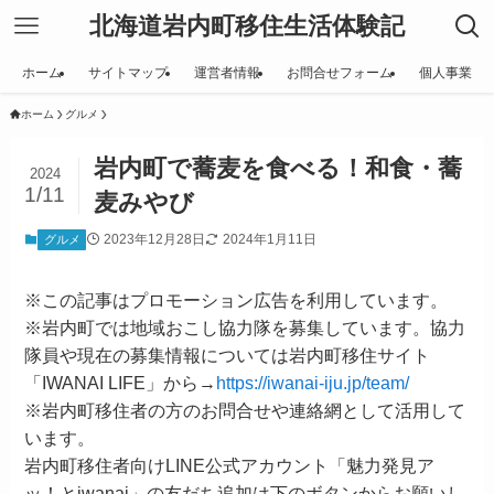
北海道岩内町移住生活体験記
ホーム
サイトマップ
運営者情報
お問合せフォーム
個人事業
ホーム
グルメ
岩内町で蕎麦を食べる！和食・蕎
2024
1/11
麦みやび
2023年12月28日
2024年1月11日
グルメ
※この記事はプロモーション広告を利用しています。
※岩内町では地域おこし協力隊を募集しています。協力
隊員や現在の募集情報については岩内町移住サイト
「IWANAI LIFE」から→
https://iwanai-iju.jp/team/
※岩内町移住者の方のお問合せや連絡網として活用して
います。
岩内町移住者向けLINE公式アカウント「魅力発見ア
ッ！とiwanai」の友だち追加は下のボタンからお願いし