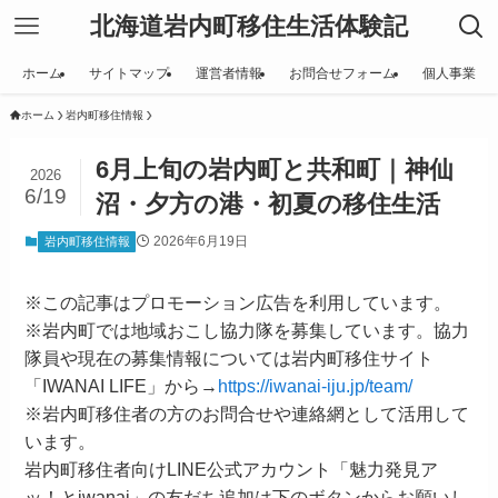
北海道岩内町移住生活体験記
ホーム
サイトマップ
運営者情報
お問合せフォーム
個人事業
ホーム
岩内町移住情報
6月上旬の岩内町と共和町｜神仙
2026
6/19
沼・夕方の港・初夏の移住生活
2026年6月19日
岩内町移住情報
※この記事はプロモーション広告を利用しています。
※岩内町では地域おこし協力隊を募集しています。協力
隊員や現在の募集情報については岩内町移住サイト
「IWANAI LIFE」から→
https://iwanai-iju.jp/team/
※岩内町移住者の方のお問合せや連絡網として活用して
います。
岩内町移住者向けLINE公式アカウント「魅力発見ア
ッ！とiwanai」の友だち追加は下のボタンからお願いし