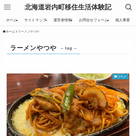
北海道岩内町移住生活体験記
ホーム
サイトマップ
運営者情報
お問合せフォーム
個人事業
ホーム
ラーメンやつや
ラーメンやつや
– tag –
グルメ