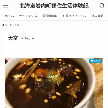
北海道岩内町移住生活体験記
ホーム
サイトマップ
運営者情報
お問合せフォーム
個人事業
ホーム
天富
天富
– tag –
グルメ