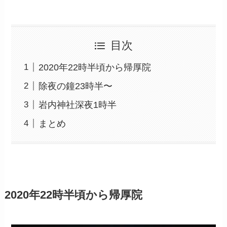
目次
2020年22時半頃から帰厚院
除夜の鐘23時半〜
岩内神社深夜1時半
まとめ
2020年22時
半
頃から
帰
厚
院