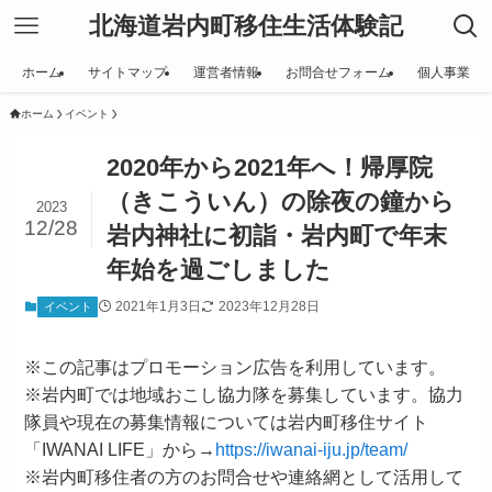
北海道岩内町移住生活体験記
ホーム
サイトマップ
運営者情報
お問合せフォーム
個人事業
ホーム
イベント
2020年から2021年へ！帰厚院
（きこういん）の除夜の鐘から
2023
12/28
岩内神社に初詣・岩内町で年末
年始を過ごしました
2021年1月3日
2023年12月28日
イベント
※この記事はプロモーション広告を利用しています。
※岩内町では地域おこし協力隊を募集しています。協力
隊員や現在の募集情報については岩内町移住サイト
「IWANAI LIFE」から→
https://iwanai-iju.jp/team/
※岩内町移住者の方のお問合せや連絡網として活用して