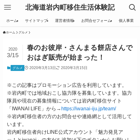
北海道岩内町移住生活体験記
ホーム
サイトマップ
運営者情報
お問合せフォーム
個人事業
ホーム
グルメ
春のお彼岸・さんまる餅店さんで
2020
3/15
おはぎ販売が始まった！
2020年3月13日
2020年3月15日
グルメ
※この記事はプロモーション広告を利用しています。
※岩内町では地域おこし協力隊を募集しています。協力
隊員や現在の募集情報については岩内町移住サイト
「IWANAI LIFE」から→
https://iwanai-iju.jp/team/
※岩内町移住者の方のお問合せや連絡網として活用して
います。
岩内町移住者向けLINE公式アカウント「魅力発見ア
ッ！とiwanai」の友だち追加は下のボタンからお願いし