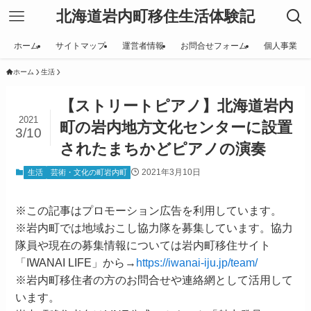
北海道岩内町移住生活体験記
ホーム
サイトマップ
運営者情報
お問合せフォーム
個人事業
ホーム
生活
【ストリートピアノ】北海道岩内
2021
町の岩内地方文化センターに設置
3/10
されたまちかどピアノの演奏
2021年3月10日
生活
芸術・文化の町岩内町
※この記事はプロモーション広告を利用しています。
※岩内町では地域おこし協力隊を募集しています。協力
隊員や現在の募集情報については岩内町移住サイト
「IWANAI LIFE」から→
https://iwanai-iju.jp/team/
※岩内町移住者の方のお問合せや連絡網として活用して
います。