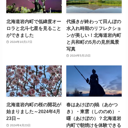
北海道岩内町で低緯度オー
代掻きが終わって田んぼの
ロラと北斗七星を見ること
水入れ時期のリフレクショ
ができました
ンが美しい！北海道岩内町
と共和町の5月の見所風景
2024年10月17日
写真
2024年5月15日
北海道岩内町の桜の開花が
春はあけぼの|暁（あかつ
始まりました～2024年4月
き）・東雲（しののめ）・
23日～
曙（あけぼの）？北海道岩
内町で朝焼けを体験できる
2024年4月23日