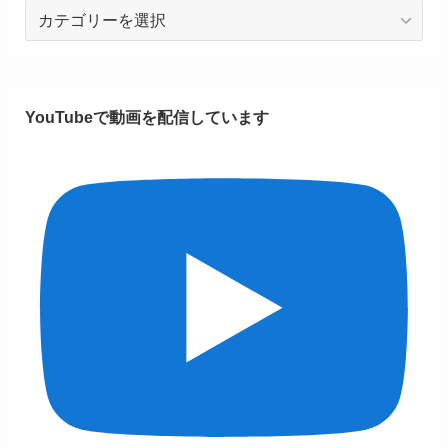
投
稿
カ
テ
ゴ
YouTubeで動画を配信しています
リ
ー
一
覧