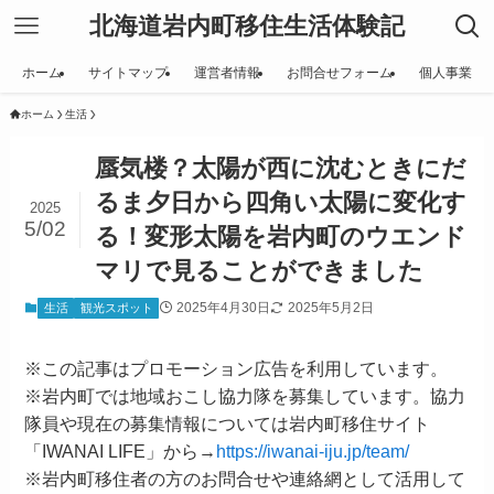
北海道岩内町移住生活体験記
ホーム
サイトマップ
運営者情報
お問合せフォーム
個人事業
ホーム
生活
蜃気楼？太陽が西に沈むときにだ
るま夕日から四角い太陽に変化す
2025
5/02
る！変形太陽を岩内町のウエンド
マリで見ることができました
2025年4月30日
2025年5月2日
生活
観光スポット
※この記事はプロモーション広告を利用しています。
※岩内町では地域おこし協力隊を募集しています。協力
隊員や現在の募集情報については岩内町移住サイト
「IWANAI LIFE」から→
https://iwanai-iju.jp/team/
※岩内町移住者の方のお問合せや連絡網として活用して