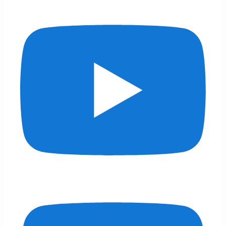
リ
ー
一
覧