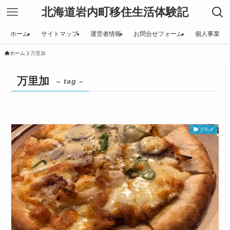
北海道岩内町移住生活体験記
ホーム
サイトマップ
運営者情報
お問合せフォーム
個人事業
ホーム
万里加
万里加
– tag –
グルメ