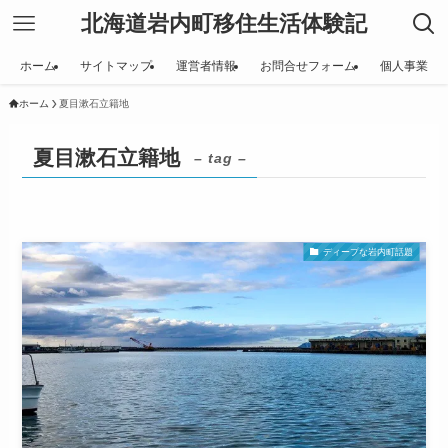
北海道岩内町移住生活体験記
ホーム
サイトマップ
運営者情報
お問合せフォーム
個人事業
ホーム
夏目漱石立籍地
夏目漱石立籍地
– tag –
ディープな岩内町話題