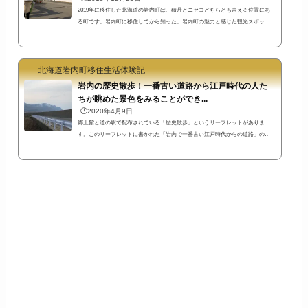
2019年に移住した北海道の岩内町は、積丹とニセコどちらとも言える位置にあ
る町です。岩内町に移住してから知った、岩内町の魅力と感じた観光スポッ
ト・名所やイベント等をまとめてみました。書いていたらこんなにたくさん
に！思った以上に時間がかかってしまいました^^;たぶん今後も追記される可能
性あり笑東京都内の一角に住んでいた私の感覚からすると、自転車で移動でき
北海道岩内町移住生活体験記
るような距離にこれだけの環境があったら、ワンダーランドのようですね(^^)
江戸時代開基の町の歴史や大火の歴史資料をまとめた岩内町郷土館岩内町は江
岩内の歴史散歩！一番古い道路から江戸時代の人た
戸時代か...
ちが眺めた景色をみることができ...
🕒️2020年4月9日
郷土館と道の駅で配布されている「歴史散歩」というリーフレットがありま
す。このリーフレットに書かれた「岩内で一番古い江戸時代からの道路」の場
所が気になって見に行ってみたところ、とても見晴らしのよい綺麗な山の景色
を見ることができる場所でした。岩内町御崎地区に行ってみました今回訪れた
のは岩内町内日本海の海岸線にある御崎地区です。日本海側に高い壁があるの
で私の身長では向こう側をみることができません。道の駅から岩内町郷土館は
徒歩約15分、岩内町郷土館から岩内港の防波堤の方まで行くには徒歩約10分で
す。「歴...