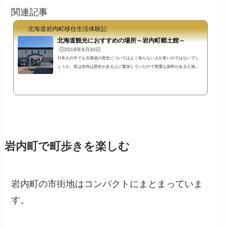
関連記事
北海道岩内町移住生活体験記
北海道観光におすすめの場所～岩内町郷土館～
🕒️2019年9月30日
日本人の中でも北海道の歴史についてはよく知らない人が多いのではないでし
ょうか。実は岩内は歴史がある上に繁栄していたので貴重な資料がある土地な
んですよね。北海道観光に岩内町郷土館もおすすめです。 北海道の歴史と岩内
町岩内町郷土館住所：岩内郡岩内町字清住５－３開館時間：午前9時～午後5時
休館日：毎週月曜日（祝日の場合は翌日）冬期間11月28日～翌年3月31日頃まで
は休館。2021年は4月6日（火）オープン観覧料：※2020年4月以降変更になりま
した一般（岩内町住民） 100円一般（上記以外） 300円学生および生徒 高
校生...
岩内町で町歩きを楽しむ
岩内町の市街地はコンパクトにまとまっていま
す。