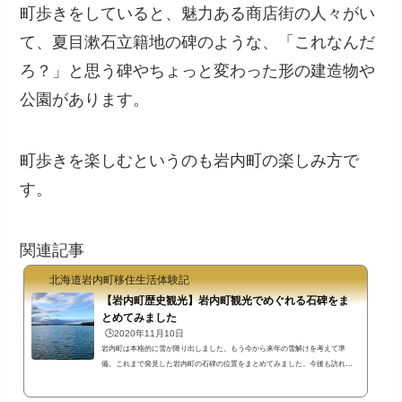
町歩きをしていると、魅力ある商店街の人々がい
て、夏目漱石立籍地の碑のような、「これなんだ
ろ？」と思う碑やちょっと変わった形の建造物や
公園があります。
町歩きを楽しむというのも岩内町の楽しみ方で
す。
関連記事
北海道岩内町移住生活体験記
【岩内町歴史観光】岩内町観光でめぐれる石碑をま
とめてみました
🕒️2020年11月10日
岩内町は本格的に雪が降り出しました。もう今から来年の雪解けを考えて準
備。これまで発見した岩内町の石碑の位置をまとめてみました。今後も訪れた
先は追加予定です。ちなみに岩内町郷土館作成の「歴史散歩」というリーフレ
ットにも石碑がたくさん掲載されています。岩内町郷土館は冬期に休館します