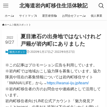
北海道岩内町移住生活体験記
ホーム
サイトマップ
運営者情報
お問合せフォーム
個人事業
ホーム
観光スポット
夏目漱石の出身地ではないけれど
2022
9/27
戸籍が岩内町にありました
2020年1月17日
2022年9月27日
観光スポット
※この記事はプロモーション広告を利用しています。
※岩内町では地域おこし協力隊を募集しています。協力
隊員や現在の募集情報については岩内町移住サイト
「IWANAI LIFE」から→
https://iwanai-iju.jp/team/
※岩内町移住者の方のお問合せや連絡網として活用して
います。
岩内町移住者向けLINE公式アカウント「魅力発見ア
ッ！とiwanai」の友だち追加は下のボタンからお願いし