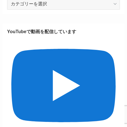
投
稿
カ
テ
ゴ
YouTubeで動画を配信しています
リ
ー
一
覧