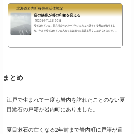
が、「歴史散歩」は「道の駅いわない」でも配布されています。北海道の中で
北海道岩内町移住生活体験記
有数の歴史を持つ岩内町らしく歴史を刻んだ石碑がたくさんありますよ。岩内
町発祥の地・岩内場所運上屋本陣跡の石碑上の写真は運上屋跡の石碑と旧岩内
店の接客が町の印象を変える
町役場の...
🕒️2019年11月26日
町を訪れていた、男女混合のグループの人たちとお話をする機会がありまし
た。今まで町を訪れていた人たちとは違った意見も聞くことができなので、な
ぜあの方たちがそのような感想をもったのか、私の想像するところを書いてみ
たいと思います。 町歩きが楽しい町民の中には岩内町を「何もない町」と謙遜
していう人もいます。今回岩内町を訪れたグループの方々は町をどう感じたの
でしょうか？まず教えて頂いた感想は、町歩きが楽しかったというものでし
た。晴れた日ではありませんよ。結構吹雪いていた日です（笑）意外な感想に
驚きました...
まとめ
江戸で生まれて一度も岩内を訪れたことのない夏
目漱石の戸籍が岩内町にありました。
夏目漱石の亡くなる2年前まで岩内町に戸籍が置