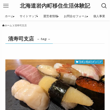
北海道岩内町移住生活体験記
ホーム
サイトマップ
運営者情報
お問合せフォーム
個人事業
ホーム
清寿司支店
清寿司支店
– tag –
田舎と都会のギャップ