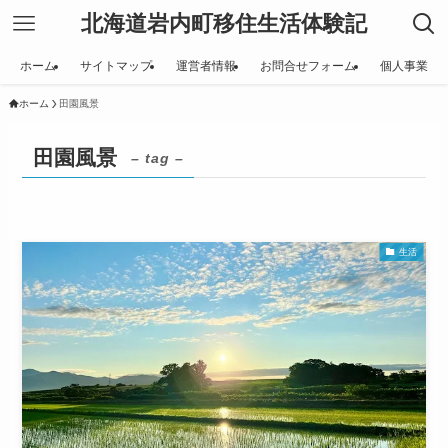
北海道岩内町移住生活体験記
ホーム
サイトマップ
運営者情報
お問合せフォーム
個人事業
ホーム
田園風景
田園風景
– tag –
生活