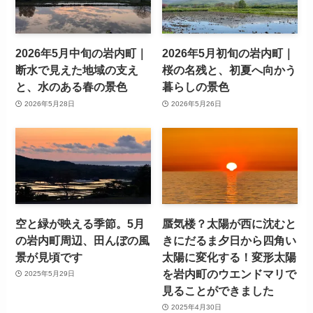
2026年5月中旬の岩内町｜
2026年5月初旬の岩内町｜
断水で見えた地域の支え
桜の名残と、初夏へ向かう
と、水のある春の景色
暮らしの景色
2026年5月28日
2026年5月26日
空と緑が映える季節。5月
蜃気楼？太陽が西に沈むと
の岩内町周辺、田んぼの風
きにだるま夕日から四角い
景が見頃です
太陽に変化する！変形太陽
を岩内町のウエンドマリで
2025年5月29日
見ることができました
2025年4月30日