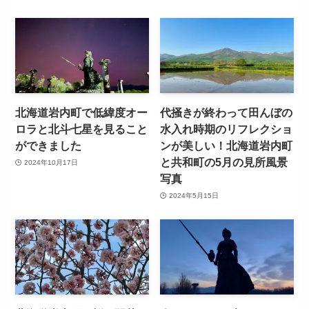
北海道岩内町で低緯度オー
代掻きが終わって田んぼの
ロラと北斗七星を見ること
水入れ時期のリフレクショ
ができました
ンが美しい！北海道岩内町
と共和町の5月の見所風景
2024年10月17日
写真
2024年5月15日