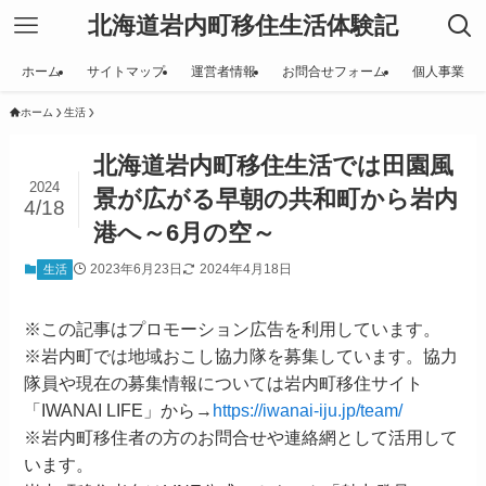
北海道岩内町移住生活体験記
ホーム
サイトマップ
運営者情報
お問合せフォーム
個人事業
ホーム
生活
北海道岩内町移住生活では田園風
2024
景が広がる早朝の共和町から岩内
4/18
港へ～6月の空～
2023年6月23日
2024年4月18日
生活
※この記事はプロモーション広告を利用しています。
※岩内町では地域おこし協力隊を募集しています。協力
隊員や現在の募集情報については岩内町移住サイト
「IWANAI LIFE」から→
https://iwanai-iju.jp/team/
※岩内町移住者の方のお問合せや連絡網として活用して
います。