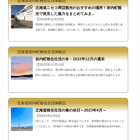
北海道岩内町移住生活体験記
北海道ニセコ周辺観光のおすすめの場所！岩内町観
光で発見した魅力をまとめてみま...
🕒️2019年12月25日
2019年に移住した北海道の岩内町は、積丹とニセコどちらとも言える位置にあ
る町です。岩内町に移住してから知った、岩内町の魅力と感じた観光スポッ
ト・名所やイベント等をまとめてみました。書いていたらこんなにたくさん
に！思った以上に時間がかかってしまいました^^;たぶん今後も追記される可能
性あり笑東京都内の一角に住んでいた私の感覚からすると、自転車で移動でき
北海道岩内町移住生活体験記
るような距離にこれだけの環境があったら、ワンダーランドのようですね(^^)
江戸時代開基の町の歴史や大火の歴史資料をまとめた岩内町郷土館岩内町は江
岩内町移住生活の冬・2022年12月の週末
戸時代か...
🕒️2022年12月13日
今年の岩内町は、雪の降り始めが遅いと思っていたのですが、昨年よりも早く
積もり始めました。12月の雪の積もる岩内町の休日生活の様子を紹介します。
早朝ドライブで朝焼けと吹雪を体験12月になって、晴天の日がかなり減ってし
まった岩内町ですが、雪の晴天の日に見ることができる風景はとても綺麗で
す。早朝は、日の出を見るために、共和町へ向かいます。この日、雲の色が少
しずつ変化し、ピンク色の雲が広がりました。↑朝焼けの時にも、夕焼けと同じ
ように、360度全体的にピンクがかることもありますよ。これが、「ビーナスベ
北海道岩内町移住生活体験記
ルト」...
北海道移住生活の春の休日～2023年4月～
🕒️2023年4月6日
4月になって、日中の気温は二桁を超えています。岩内郡の雪はかなり少なくな
ってきました。4月初めての休日の様子です。北海道岩内町移住生活4月初めて
の休日土曜日土曜日は、朝から雲が多めの日でした。岩内町の新港東埠頭で海
を眺めてからドライブスタートです。海を眺めた後は、共和町へ。いつも通