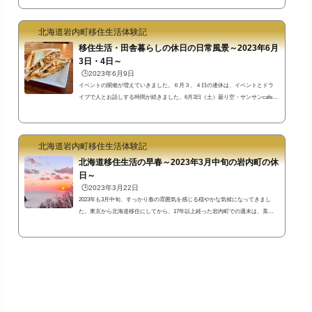
り、共和町の迷路のような道をドライブしながら撮影ポイントを探します。上
のポイントは、昨年見つけた場所。海と山と街並みと･･･。空も広くてとても綺
麗な風景の場所ではないでですか？共和町ドライブの後は、岩内町へ戻りま
北海道岩内町移住生活体験記
す。昼食...
移住生活・田舎暮らしの休日の日常風景～2023年6月
3日・4日～
🕒️2023年6月9日
イベントの開催が増えていきました。６月３、４日の連休は、イベントとドラ
イブで人とお話しする時間が続きました。6月3日（土）曇り空・サンサンcafe～
晴天下の田んぼドライブサンサンcafeシーフードカレーこの日は朝から厚い雲
で、写真を撮っていません。お昼ご飯に、サンサンcafeさんのシーフードカレー
を食べるために、サンサンの湯さんへ。世の中には、魚介が入っているだけで
北海道岩内町移住生活体験記
シーフードカレーと名乗っているカレーもありますが、サンサンcafeさんのシー
フードカレーはシーフード風味たっぷりです(^^)サンサンcafeさんのInstagram...
北海道移住生活の早春～2023年3月中旬の岩内町の休
日～
🕒️2023年3月22日
2023年も3月中旬、すっかり春の雰囲気を感じる穏やかな気候になってきまし
た。東京から北海道移住にしてから、17年以上経った岩内町での週末は、美し
景色を眺めて美味しいものを食べてのんびりと過ごす休日でした(^^)北海道移住
生活2023年3月早春の穏やかな気候に恵まれた土曜日のできごと毎月第２第３金
曜土曜は岩内町あきんど市！岩内町グルメでスタート吉田蒲鉾店岩内町では、
毎月第２と第３の金曜日と土曜日（きん・ど）に、あきんど市を開催していま
す。あきんど市ののれんが出ている参加店では、あきんど市だけの限定商品や
特価...