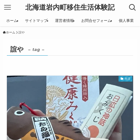
北海道岩内町移住生活体験記
ホーム
サイトマップ
運営者情報
お問合せフォーム
個人事業
ホーム
誼や
誼や
– tag –
生活