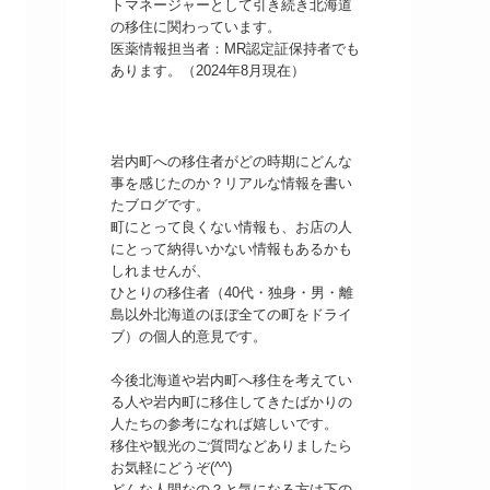
トマネージャーとして引き続き北海道
の移住に関わっています。
医薬情報担当者：MR認定証保持者でも
あります。（2024年8月現在）
岩内町への移住者がどの時期にどんな
事を感じたのか？リアルな情報を書い
たブログです。
町にとって良くない情報も、お店の人
にとって納得いかない情報もあるかも
しれませんが、
ひとりの移住者（40代・独身・男・離
島以外北海道のほぼ全ての町をドライ
ブ）の個人的意見です。
今後北海道や岩内町へ移住を考えてい
る人や岩内町に移住してきたばかりの
人たちの参考になれば嬉しいです。
移住や観光のご質問などありましたら
お気軽にどうぞ(^^)
どんな人間なの？と気になる方は下の