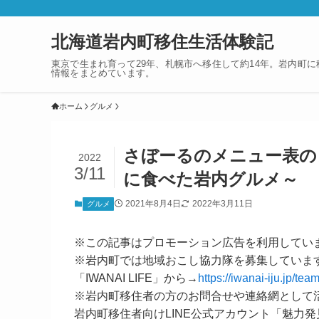
北海道岩内町移住生活体験記
東京で生まれ育って29年、札幌市へ移住して約14年。岩内町
情報をまとめています。
ホーム
グルメ
さぼーるのメニュー表の
2022
3/11
に食べた岩内グルメ～
2021年8月4日
2022年3月11日
グルメ
※この記事はプロモーション広告を利用してい
※岩内町では地域おこし協力隊を募集していま
「IWANAI LIFE」から→
https://iwanai-iju.jp/team
※岩内町移住者の方のお問合せや連絡網として
岩内町移住者向けLINE公式アカウント「魅力発