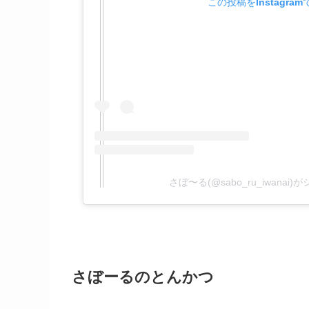
この投稿をInstagra
さぼ〜る(@sabo_ru_iwanai
さぼーる
のとんかつ