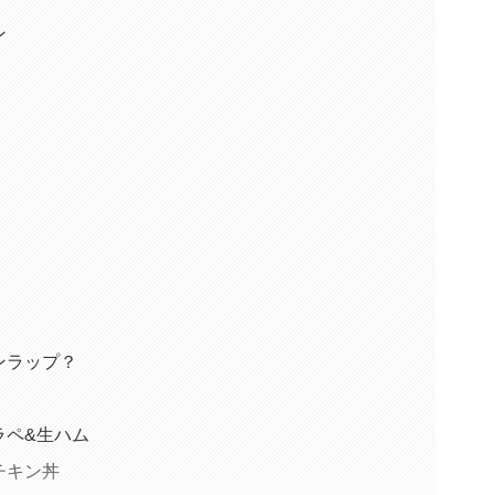
ン
ンラップ？
ラペ&生ハム
チキン丼