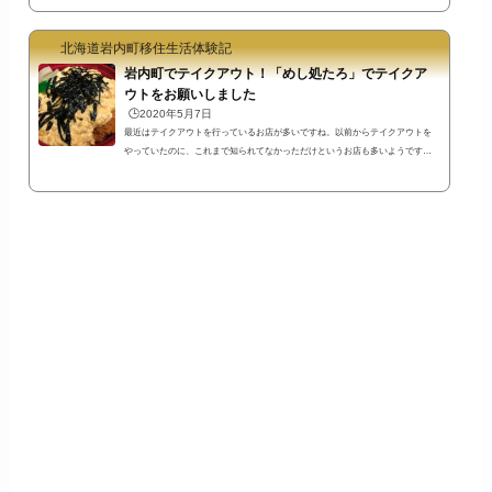
アウトとデリバリー（出前）をしているお店の情報の一覧が5月号の広報誌の折
込として配付されるようです。5月の連休中は休業のお店もあるようですが、連
北海道岩内町移住生活体験記
休明けからは本格的に活用できますね。岩内町でテイクアウトできるお店の一
覧↓いわないあきんど市のfacebookページから岩内町でテイクアウトできるお店
岩内町でテイクアウト！「めし処たろ」でテイクア
の...
ウトをお願いしました
🕒️2020年5月7日
最近はテイクアウトを行っているお店が多いですね。以前からテイクアウトを
やっていたのに、これまで知られてなかっただけというお店も多いようです
が…。連休最終日、ガッツリ食べて抵抗力をつけて明日から仕事をがんばろ
う！と思ってめし処たろでテイクアウトをお願いしました。「めし処たろ」で
ふわとろカツ丼をテイクアウト「めし処たろ」では普段はおそばを、ガッツリ
食べたい時にはカツ丼を注文しています。今回はテイクアウトで、「ふわとろ
カツ丼」を注文しました。注文は簡単です。電話してメニューを伝えるだけ。
私が電話をし...