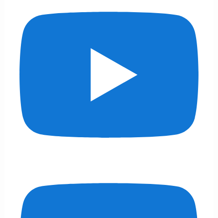
ー
一
覧