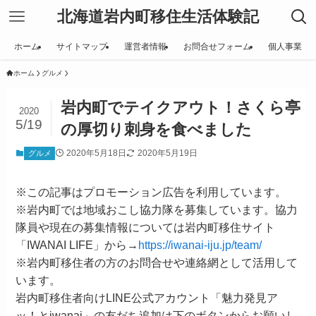
北海道岩内町移住生活体験記
ホーム
サイトマップ
運営者情報
お問合せフォーム
個人事業
ホーム
グルメ
岩内町でテイクアウト！さくら亭
2020
5/19
の厚切り刺身を食べました
2020年5月18日
2020年5月19日
グルメ
※この記事はプロモーション広告を利用しています。
※岩内町では地域おこし協力隊を募集しています。協力
隊員や現在の募集情報については岩内町移住サイト
「IWANAI LIFE」から→
https://iwanai-iju.jp/team/
※岩内町移住者の方のお問合せや連絡網として活用して
います。
岩内町移住者向けLINE公式アカウント「魅力発見ア
ッ！とiwanai」の友だち追加は下のボタンからお願いし