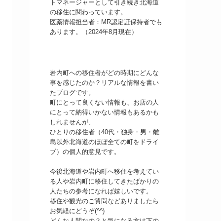
トマネージャーとして引き続き北海道
の移住に関わっています。
医薬情報担当者：MR認定証保持者でも
あります。（2024年8月現在）
岩内町への移住者がどの時期にどんな
事を感じたのか？リアルな情報を書い
たブログです。
町にとって良くない情報も、お店の人
にとって納得いかない情報もあるかも
しれませんが、
ひとりの移住者（40代・独身・男・離
島以外北海道のほぼ全ての町をドライ
ブ）の個人的意見です。
今後北海道や岩内町へ移住を考えてい
る人や岩内町に移住してきたばかりの
人たちの参考になれば嬉しいです。
移住や観光のご質問などありましたら
お気軽にどうぞ(^^)
どんな人間なの？と気になる方は下の