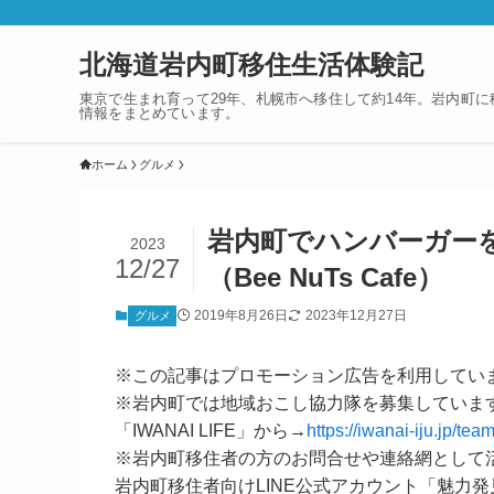
北海道岩内町移住生活体験記
東京で生まれ育って29年、札幌市へ移住して約14年。岩内町
情報をまとめています。
ホーム
グルメ
岩内町でハンバーガー
2023
12/27
（Bee NuTs Cafe）
2019年8月26日
2023年12月27日
グルメ
※この記事はプロモーション広告を利用してい
※岩内町では地域おこし協力隊を募集していま
「IWANAI LIFE」から→
https://iwanai-iju.jp/team
※岩内町移住者の方のお問合せや連絡網として
岩内町移住者向けLINE公式アカウント「魅力発