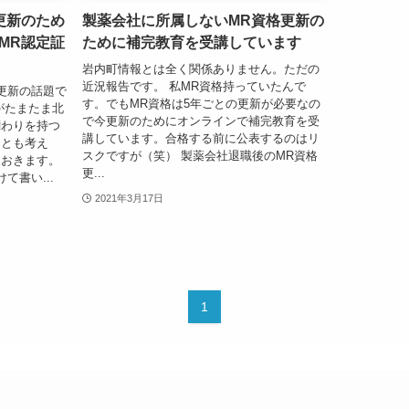
更新のため
製薬会社に所属しないMR資格更新の
MR認定証
ために補完教育を受講しています
岩内町情報とは全く関係ありません。ただの
近況報告です。 私MR資格持っていたんで
更新の話題で
す。でもMR資格は5年ごとの更新が必要なの
がたまたま北
で今更新のためにオンラインで補完教育を受
関わりを持つ
講しています。合格する前に公表するのはリ
ことも考え
スクですが（笑） 製薬会社退職後のMR資格
ておきます。
更...
て書い...
2021年3月17日
1