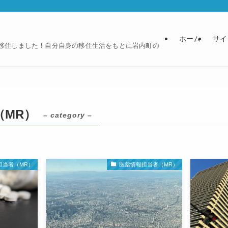
ホーム
サイ
に移住しました！自分自身の移住生活をもとに岩内町の
（MR）
– category –
担当者（MR）
医薬情報担当者（MR）