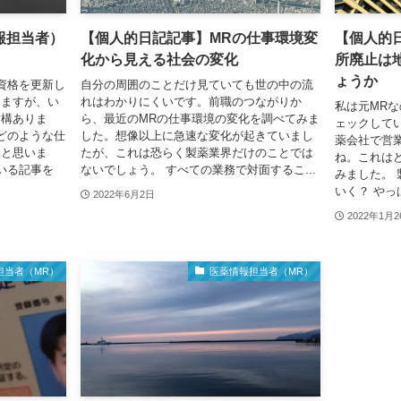
報担当者）
【個人的日記記事】MRの仕事環境変
【個人的
化から見える社会の変化
所廃止は
ょうか
資格を更新し
自分の周囲のことだけ見ていても世の中の流
りますが、い
れはわかりにくいです。前職のつながりか
私は元MR
結構ありま
ら、最近のMRの仕事環境の変化を調べてみま
ェックして
どのような仕
した。想像以上に急速な変化が起きていまし
薬会社で営
いと思いま
たが、これは恐らく製薬業界だけのことでは
ね。これは
いる記事を
ないでしょう。 すべての業務で対面するこ...
みました。
いく？ やっ
2022年6月2日
2022年1月2
担当者（MR）
医薬情報担当者（MR）