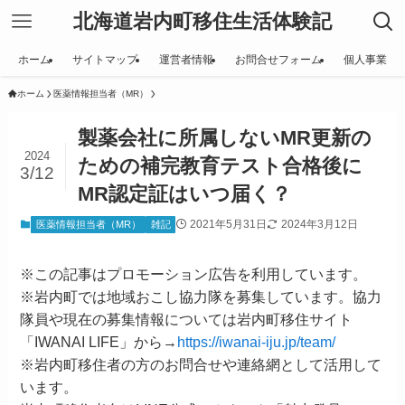
北海道岩内町移住生活体験記
ホーム
サイトマップ
運営者情報
お問合せフォーム
個人事業
ホーム
医薬情報担当者（MR）
製薬会社に所属しないMR更新の
2024
ための補完教育テスト合格後に
3/12
MR認定証はいつ届く？
2021年5月31日
2024年3月12日
医薬情報担当者（MR）
雑記
※この記事はプロモーション広告を利用しています。
※岩内町では地域おこし協力隊を募集しています。協力
隊員や現在の募集情報については岩内町移住サイト
「IWANAI LIFE」から→
https://iwanai-iju.jp/team/
※岩内町移住者の方のお問合せや連絡網として活用して
います。