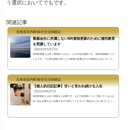
う選択においてでもです。
関連記事
北海道岩内町移住生活体験記
製薬会社に所属しないMR資格更新のために補完教育
を受講しています
🕒️2021年3月17日
岩内町情報とは全く関係ありません。ただの近況報告です。私MR資格持ってい
たんです。でもMR資格は5年ごとの更新が必要なので今更新のためにオンライ
ンで補完教育を受講しています。合格する前に公表するのはリスクですが
（笑）製薬会社退職後のMR資格更新製薬会社に所属している人であれば、社内
で行っている毎月の研修で更新条件をみたすので問題ないのですが、私のよう
北海道岩内町移住生活体験記
に製薬会社を退職して違う仕事をしている場合は、補完教育を受けなければい
けません。といっても、どこかに研修を受けに行くわけではなくて、インター
【個人的日記記事】甘いと言われ続ける人生
ネットで受講...
🕒️2021年8月7日
岩内町移住とは全く関係ない記事です。なので岩内町について調べている人は
全く読む必要もない記事ですので閉じてください^^;最近はたまに気づいたこと
を記録しておくために個人的日記記事を書くことにしています笑先日、岩内町
移住前からこのブログを読んでくださっていた移住者の方とお話をしました。
その時にこのブログの感想を伺う事ができたのです。結果からいうと「すごく
相手のことを考えて書いていると思ったけど、ちょっと甘いんじゃないかなと
思う点もありました」という感想でした。どういう点がそうなのかまで深く尋