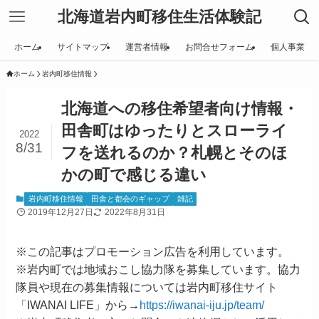
北海道岩内町移住生活体験記
ホーム
サイトマップ
運営者情報
お問合せフォーム
個人事業
ホーム
岩内町移住情報
北海道への移住希望者向け情報・
田舎町はゆったりとスローライ
2022
8/31
フを送れるのか？札幌とそのほ
かの町で感じる違い
岩内町移住情報
田舎と都会のギャップ
雑記
2019年12月27日
2022年8月31日
※この記事はプロモーション広告を利用しています。
※岩内町では地域おこし協力隊を募集しています。協力
隊員や現在の募集情報については岩内町移住サイト
「IWANAI LIFE」から→
https://iwanai-iju.jp/team/