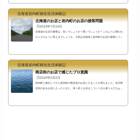
規制されるのが前提の都市部と規制されないのが前提の地方移住者の方々とお
話をしていると、「○○ができる場所が欲しい」、「△△ができる公園が欲し
北海道岩内町移住生活体験記
い」、という意見を聞くことがあります。これを元々岩内町に住んでいる人に
尋ねると、「好きにやればいいんじゃないの？」と言われてしまうのです^^;そ
北海道のお店と岩内町のお店の接客問題
うなんです...
🕒️2019年7月24日
北海道のお店の接客は、良いでしょうか？悪いでしょうか？このように聞かれ
たらどのように答えるでしょうか。今回は北海道と岩内町のお店の接客につい
て思うところを書いてみたいと思います。北海道のお店の接客はなってない？
北海道のお店の接客について私自身は、「悪いんだろうけど気にならなくなっ
た」というように思っています。それでは、ほかの人に尋ねたらどのように答
えるでしょうか？北海道の人に尋ねたら「普通」と答える人が多くて、札幌の
人に尋ねたら「悪い」と答える人が多いかもしれないと想像します。ある程度
北海道岩内町移住生活体験記
北海道...
商店街のお店で感じたプロ意識
🕒️2020年4月2日
岩内町に移住してから岩内町の商店街のお店に入ることが増えました。先日商
店街のあるお店に入ったときに、長く続くお店はこういう点も違うんだなぁと
感じる出来事がありました。観光客のために町の情報は全て知る必要がある岩
内町には町の観光情報資料をたくさん置いているお店があります。そういうお
店を訪れたときのことです。「観光客は岩内町のことを調べて来ている。それ
なのに自分たちが岩内町の情報を知らなければ店のリスクになる」というお話
を聞きました。観光客の方々は情報を集めて観光に訪れています。そうでなく
てもお...