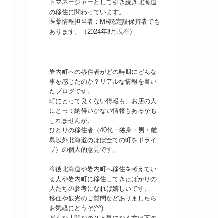
トマネージャーとして引き続き北海道
の移住に関わっています。
医薬情報担当者：MR認定証保持者でも
あります。（2024年8月現在）
岩内町への移住者がどの時期にどんな
事を感じたのか？リアルな情報を書い
たブログです。
町にとって良くない情報も、お店の人
にとって納得いかない情報もあるかも
しれませんが、
ひとりの移住者（40代・独身・男・離
島以外北海道のほぼ全ての町をドライ
ブ）の個人的意見です。
今後北海道や岩内町へ移住を考えてい
る人や岩内町に移住してきたばかりの
人たちの参考になれば嬉しいです。
移住や観光のご質問などありましたら
お気軽にどうぞ(^^)
どんな人間なの？と気になる方は下の