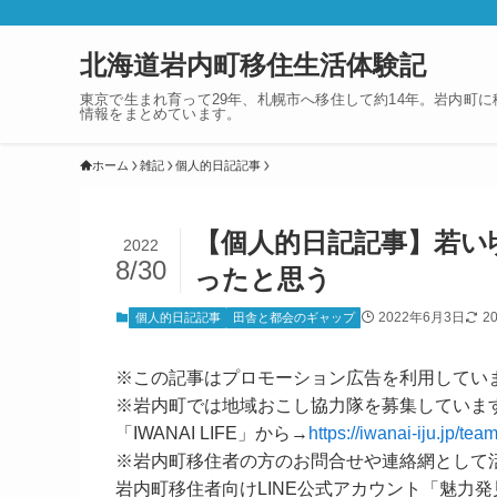
北海道岩内町移住生活体験記
東京で生まれ育って29年、札幌市へ移住して約14年。岩内町
情報をまとめています。
ホーム
雑記
個人的日記記事
【個人的日記記事】若い
2022
8/30
ったと思う
2022年6月3日
2
個人的日記記事
田舎と都会のギャップ
※この記事はプロモーション広告を利用してい
※岩内町では地域おこし協力隊を募集していま
「IWANAI LIFE」から→
https://iwanai-iju.jp/team
※岩内町移住者の方のお問合せや連絡網として
岩内町移住者向けLINE公式アカウント「魅力発