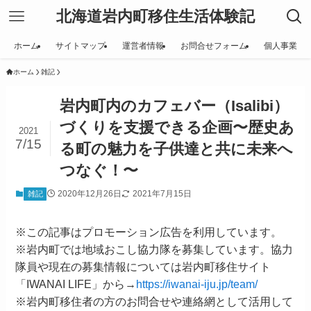
北海道岩内町移住生活体験記
ホーム
サイトマップ
運営者情報
お問合せフォーム
個人事業
ホーム
雑記
岩内町内のカフェバー（Isalibi）
づくりを支援できる企画〜歴史あ
2021
7/15
る町の魅力を子供達と共に未来へ
つなぐ！〜
2020年12月26日
2021年7月15日
雑記
※この記事はプロモーション広告を利用しています。
※岩内町では地域おこし協力隊を募集しています。協力
隊員や現在の募集情報については岩内町移住サイト
「IWANAI LIFE」から→
https://iwanai-iju.jp/team/
※岩内町移住者の方のお問合せや連絡網として活用して