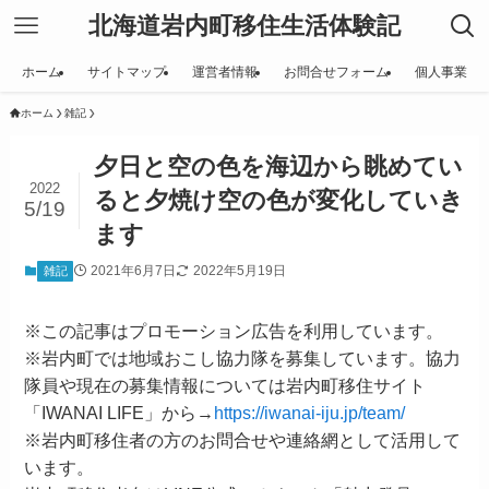
北海道岩内町移住生活体験記
ホーム
サイトマップ
運営者情報
お問合せフォーム
個人事業
ホーム
雑記
夕日と空の色を海辺から眺めてい
2022
ると夕焼け空の色が変化していき
5/19
ます
2021年6月7日
2022年5月19日
雑記
※この記事はプロモーション広告を利用しています。
※岩内町では地域おこし協力隊を募集しています。協力
隊員や現在の募集情報については岩内町移住サイト
「IWANAI LIFE」から→
https://iwanai-iju.jp/team/
※岩内町移住者の方のお問合せや連絡網として活用して
います。