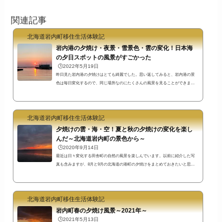
関連記事
北海道岩内町移住生活体験記
岩内港の夕焼け・夜景・雪景色・雲の変化！日本海
の夕日スポットの風景がすごかった
🕒️2022年5月19日
昨日見た岩内港の夕焼けはとても綺麗でした。思い返してみると、岩内港の景
色は毎日変化するので、同じ場所なのにたくさんの風景を見ることができま
す。岩内港はもはや、日本海の夕日スポット岩内町の観光名所と言っていいで
すね。これまでに撮影した主だった景色を掲載します。岩内港から見る夕日風
景写真時期によっては岩内港から水平線ぎりぎりまで沈む夕日を見ることがで
北海道岩内町移住生活体験記
きます。夕日の沈む風景を掲載します。目の前に見える風景と写真に写る風景
とは違うことも多いのですが、私の写真よりも実際に見た景色の方が綺麗だと
夕焼けの雲・海・空！夏と秋の夕焼けの変化を楽し
思っても...
んだ～北海道岩内町の景色から～
🕒️2020年9月14日
最近は日々変化する田舎町の自然の風景を楽しんでいます。以前に紹介した写
真も含みますが、8月と9月の北海道の港町の夕焼けをまとめておきたいと思い
ます。夕焼け色も日々変化！自然の景色の変化を楽しめる田舎町岩内港ピンク
色の夕焼け上の写真は8月20日に岩内町で見られた虹です。薄紫色かピンク色と
いえるような普段と違う雲と空と海の景色を見ることができました。アテナ像
北海道岩内町移住生活体験記
のある岩内港新港東埠頭ではもっと濃い色の景色が幻想的でした。↓ピンク色の
雲の迫力がすごかった景色。昔は東京の実家近くでも遠くまで空を見ることが
岩内町春の夕焼け風景～2021年～
でき...
🕒️2021年5月13日