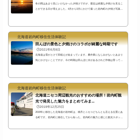
冬の間はあまり見にいけなかった夕焼けですが、最近は綺麗な夕焼けを見るこ
とができる日が増えました。4月から5月にかけて撮った岩内町の夕焼け写真を
並べてみます。岩内町の日常なので岩内町で生まれ育った人たちにはあまり関
心ない光景なのかもしれません…。岩内港新港東埠頭（旧フェリー埠頭）の夕
焼け風景新港東埠頭の夕焼けです。やっぱり港は空が良くみえます。この日は
強い赤色が印象的でした。次はもう太陽が沈んで微かに色が残っている状態。
青とオレンジのグラデーションの夕焼け空です。普通の夕焼けですが、雲がす
北海道岩内町移住生活体験記
ごかった...
田んぼの景色と夕焼けのコラボが綺麗な時期です
🕒️2021年6月8日
北海道は雪がとけて田植えが始まっています。農作業になじみがないとあまり
気にかけないことですが、今の時期は田んぼに水があるけれど作物は育ってい
ない特別な時期なんですね。天気のいい日に北海道岩内郡共和町から日本海岩
内町方面に沈む夕日と夕焼け写真を撮った帰り道、別世界のような光景を目撃
して思わず写真を撮ってしまいました。日本海の夕焼けと田んぼの景色少し高
台になっている場所から日本海方面を撮影。遠くに見えるのは日本海です。こ
の写真は日が沈んで夕焼けがピンク色に変化していた時間帯のものです。ここ
北海道岩内町移住生活体験記
でこの...
北海道ニセコ周辺観光のおすすめの場所！岩内町観
光で発見した魅力をまとめてみま...
🕒️2019年12月25日
2019年に移住した北海道の岩内町は、積丹とニセコどちらとも言える位置にあ
る町です。岩内町に移住してから知った、岩内町の魅力と感じた観光スポッ
ト・名所やイベント等をまとめてみました。書いていたらこんなにたくさん
に！思った以上に時間がかかってしまいました^^;たぶん今後も追記される可能
性あり笑東京都内の一角に住んでいた私の感覚からすると、自転車で移動でき
るような距離にこれだけの環境があったら、ワンダーランドのようですね(^^)