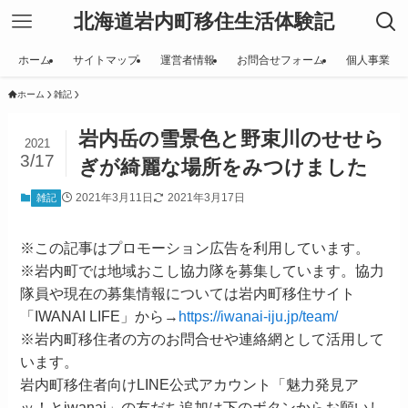
北海道岩内町移住生活体験記
ホーム
サイトマップ
運営者情報
お問合せフォーム
個人事業
ホーム
雑記
岩内岳の雪景色と野束川のせせら
2021
3/17
ぎが綺麗な場所をみつけました
2021年3月11日
2021年3月17日
雑記
※この記事はプロモーション広告を利用しています。
※岩内町では地域おこし協力隊を募集しています。協力
隊員や現在の募集情報については岩内町移住サイト
「IWANAI LIFE」から→
https://iwanai-iju.jp/team/
※岩内町移住者の方のお問合せや連絡網として活用して
います。
岩内町移住者向けLINE公式アカウント「魅力発見ア
ッ！とiwanai」の友だち追加は下のボタンからお願いし