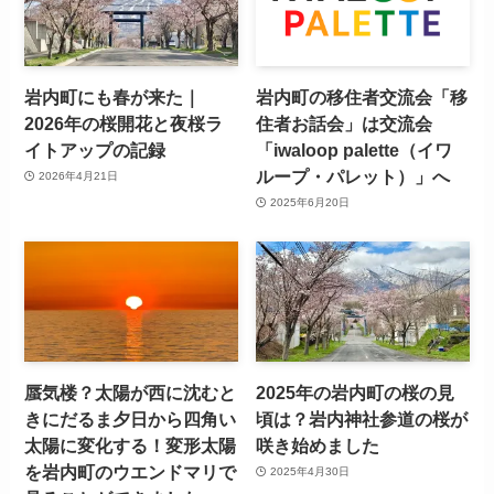
岩内町にも春が来た｜
岩内町の移住者交流会「移
2026年の桜開花と夜桜ラ
住者お話会」は交流会
イトアップの記録
「iwaloop palette（イワ
ループ・パレット）」へ
2026年4月21日
2025年6月20日
蜃気楼？太陽が西に沈むと
2025年の岩内町の桜の見
きにだるま夕日から四角い
頃は？岩内神社参道の桜が
太陽に変化する！変形太陽
咲き始めました
を岩内町のウエンドマリで
2025年4月30日