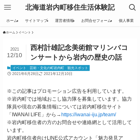
北海道岩内町移住生活体験記
ホーム
サイトマップ
運営者情報
お問合せフォーム
個人事業
ホーム
イベント
西村計雄記念美術館マリンバコ
2021
12/10
ンサートから岩内の歴史の話
イベント
芸術・文化の町岩内町
観光スポット
2021年6月28日
2021年12月10日
※この記事はプロモーション広告を利用しています。
※岩内町では地域おこし協力隊を募集しています。協力
隊員や現在の募集情報については岩内町移住サイト
「IWANAI LIFE」から→
https://iwanai-iju.jp/team/
※岩内町移住者の方のお問合せや連絡網として活用して
います。
岩内町移住者向けLINE公式アカウント「魅力発見ア