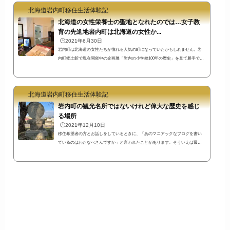
北海道岩内町移住生活体験記
北海道の女性栄養士の聖地となれたのでは…女子教
育の先進地岩内町は北海道の女性か...
🕒️2021年6月30日
岩内町は北海道の女性たちが憧れる人気の町になっていたかもしれません。岩
内町郷土館で現在開催中の企画展「岩内の小学校100年の歴史」を見て勝手です
がそう感じました。岩内は女子教育を重視していた？岩内では女子教育が進ん
でいたと感じるエピソードがいくつか展示されていますよ。エピソード１ 岩
内尋常小学校と岩内女子尋常小学校の校舎を交換岩内には明治時代に岩内尋常
北海道岩内町移住生活体験記
小学校と岩内女子尋常小学校がありました。当時、現在の中央通り周辺がその
名の通り一番栄えていたそうですよ。岩内女子尋常小学校は当時の岩内中心地
岩内町の観光名所ではないけれど偉大な歴史を感じ
中央通...
る場所
🕒️2021年12月10日
移住希望者の方とお話しをしているときに、「あのマニアックなブログを書い
ているのはわたなべさんですか」と言われたことがあります。そういえば最近
はあまりマニアックなことを書いてなかったですね。ということで、ちょっと
マニアックな場所に行ってきました。日本のアスパラガス栽培先駆者下田博士
に関連する場所です。宮園会館前にある頌徳碑（しょうとくひ）今回訪れた場
所は、岩内町の宮園地区。写真の場所は宮園会館です。建物の前に石碑が並ん
でいます。石碑を正面から見てみました。向かって左の頌徳碑には「楠母、孔
母、孟...