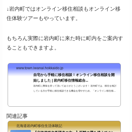
て、個人的サポート活動として北海道のオンライン移住相談（←この言葉も堅
↓岩内町ではオンライン移住相談もオンライン移
苦しいかもですが^^;）をやってみたいと思います。私が行うオンライン移住相
談は、開催者の都合で行うものではなくて「移住希望者のニーズに合わせるこ
住体験ツアーもやっています。
と」を目...
もちろん実際に岩内町に来た時に町内をご案内す
ることもできますよ。
www.town.iwanai.hokkaido.jp
自宅から手軽に移住相談！オンライン移住相談を開
始しました | 岩内町移住情報総合...
岩内町に興味を持って頂いてありがとうございます！ 岩内町では、移住を検討
している方が手軽に移住相談できる機会を増やすため、「オンライン移住相
談」を開始しました。 地域おこし協力隊移住定住コーディネーターの渡邉がビ
デオ通話で岩内町の魅力をご紹介させていただきます。
関連記事
北海道岩内町移住生活体験記