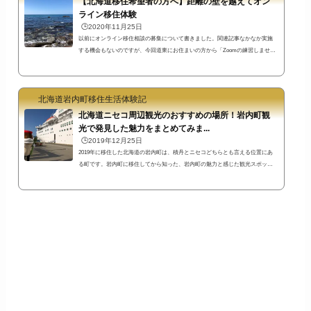
【北海道移住希望者の方へ】距離の壁を越えてオン
ライン移住体験
🕒️2020年11月25日
以前にオンライン移住相談の募集について書きました。関連記事なかなか実施
する機会もないのですが、今回道東にお住まいの方から「Zoomの練習しません
か？」とのお誘いを頂いたので、その機会にオンライン移住相談（体験）を実
施してみました。私の感想と参加者の感想を書いてみたいと思います。オンラ
イン移住体験でウエンドマリの絶壁から円山を通って商店街までまわる【今回
北海道岩内町移住生活体験記
実施した方法】私は終始スマートフォンのZoomアプリを使って岩内町のライブ
映像を配信、敷島内にある風の駐車場（ウエンドマリの絶壁前）をスタート地
北海道ニセコ周辺観光のおすすめの場所！岩内町観
点とし...
光で発見した魅力をまとめてみま...
🕒️2019年12月25日
2019年に移住した北海道の岩内町は、積丹とニセコどちらとも言える位置にあ
る町です。岩内町に移住してから知った、岩内町の魅力と感じた観光スポッ
ト・名所やイベント等をまとめてみました。書いていたらこんなにたくさん
に！思った以上に時間がかかってしまいました^^;たぶん今後も追記される可能
性あり笑東京都内の一角に住んでいた私の感覚からすると、自転車で移動でき
るような距離にこれだけの環境があったら、ワンダーランドのようですね(^^)
江戸時代開基の町の歴史や大火の歴史資料をまとめた岩内町郷土館岩内町は江
戸時代か...