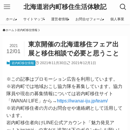
北海道岩内町移住生活体験記
ホーム
サイトマップ
運営者情報
お問合せフォーム
個人事業
ホーム
岩内町移住情報
東京開催の北海道移住フェア出
2021
12/01
展と移住相談で必要と思うこと
2021年11月30日
2021年12月1日
岩内町移住情報
※この記事はプロモーション広告を利用しています。
※岩内町では地域おこし協力隊を募集しています。協力
隊員や現在の募集情報については岩内町移住サイト
「IWANAI LIFE」から→
https://iwanai-iju.jp/team/
※岩内町移住者の方のお問合せや連絡網として活用して
います。
岩内町移住者向けLINE公式アカウント「魅力発見ア
ッ！とiwanai」の友だち追加は下のボタンからお願いし