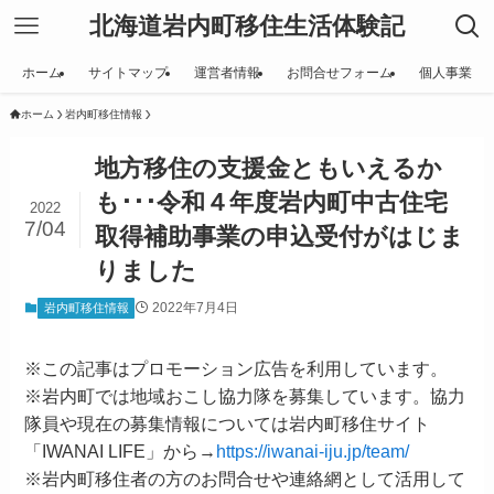
北海道岩内町移住生活体験記
ホーム
サイトマップ
運営者情報
お問合せフォーム
個人事業
ホーム
岩内町移住情報
地方移住の支援金ともいえるか
も･･･令和４年度岩内町中古住宅
2022
7/04
取得補助事業の申込受付がはじま
りました
2022年7月4日
岩内町移住情報
※この記事はプロモーション広告を利用しています。
※岩内町では地域おこし協力隊を募集しています。協力
隊員や現在の募集情報については岩内町移住サイト
「IWANAI LIFE」から→
https://iwanai-iju.jp/team/
※岩内町移住者の方のお問合せや連絡網として活用して