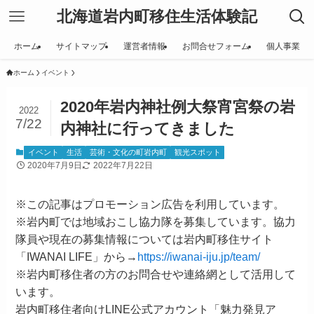
北海道岩内町移住生活体験記
ホーム
サイトマップ
運営者情報
お問合せフォーム
個人事業
ホーム
イベント
2020年岩内神社例大祭宵宮祭の岩
2022
7/22
内神社に行ってきました
イベント
生活
芸術・文化の町岩内町
観光スポット
2020年7月9日
2022年7月22日
※この記事はプロモーション広告を利用しています。
※岩内町では地域おこし協力隊を募集しています。協力
隊員や現在の募集情報については岩内町移住サイト
「IWANAI LIFE」から→
https://iwanai-iju.jp/team/
※岩内町移住者の方のお問合せや連絡網として活用して
います。
岩内町移住者向けLINE公式アカウント「魅力発見ア