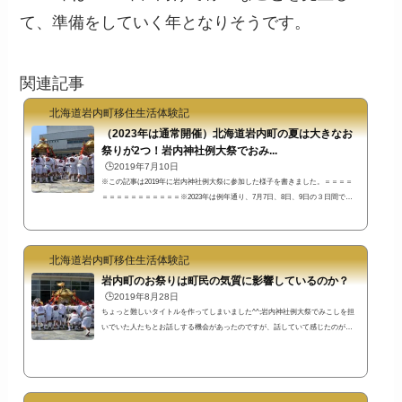
て、準備をしていく年となりそうです。
関連記事
北海道岩内町移住生活体験記
（2023年は通常開催）北海道岩内町の夏は大きなお
祭りが2つ！岩内神社例大祭でおみ...
🕒️2019年7月10日
※この記事は2019年に岩内神社例大祭に参加した様子を書きました。＝＝＝＝
＝＝＝＝＝＝＝＝＝＝＝※2023年は例年通り、7月7日、8日、9日の３日間で岩
内神社例大祭が行われます。ただし、8日の11時10分文化センター前の赤坂奴の
所作と神輿の練りは行わず、16：30御旅所着輿前に行われるようです。露店は1
00店以上予定されているようです。＝＝＝＝＝＝＝＝＝＝＝＝＝＝＝＝↓最新の
北海道岩内町移住生活体験記
情報は岩内神社のホームページから7月と８月に岩内町では大きなお祭りがあり
ます。今回は７月に開催される「岩内神社例大祭」でおみこしを担ぐ機会を頂
岩内町のお祭りは町民の気質に影響しているのか？
きま...
🕒️2019年8月28日
ちょっと難しいタイトルを作ってしまいました^^;岩内神社例大祭でみこしを担
いでいた人たちとお話しする機会があったのですが、話していて感じたのが、
とにかく気持ちが熱い人たちが多いということです。お祭りが先なのか町民の
気質が先なのかわかりませんが、これは岩内町の特徴なのかもしれないと感じ
たのです。今回は私の勝手な感想をだらだらと書いてしまうので、興味ない方
はページを閉じてください^^; 岩内町出身ではない人なのに岩内神社例大祭おみ