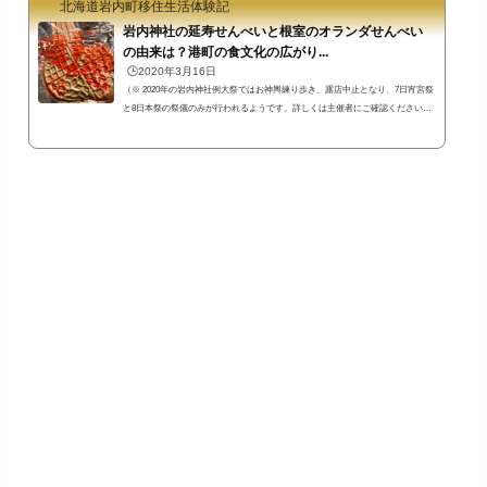
こし担ぎ大好き私は話を聞いている間、ずっと岩内町出身の人かと思っていた
北海道岩内町移住生活体験記
方が...
岩内神社の延寿せんべいと根室のオランダせんべい
の由来は？港町の食文化の広がり...
🕒️2020年3月16日
（※ 2020年の岩内神社例大祭ではお神輿練り歩き、露店中止となり、7日宵宮祭
と8日本祭の祭儀のみが行われるようです。詳しくは主催者にご確認ください。
延寿せんべいは買えますよ！）毎年7月の7日、8日、9日は岩内神社で例大祭が
行われます。例大祭と新年にだけ延寿せんべいというものが売られているので
すが、この延寿せんべいが根室のオランダせんべいにそっくりだったのです！
気になって少し調べたのですが、オランダせんべいは根室だけのものではなか
ったんですねー。岩内町との関係も気になるところでした。オランダせんべい
はど...