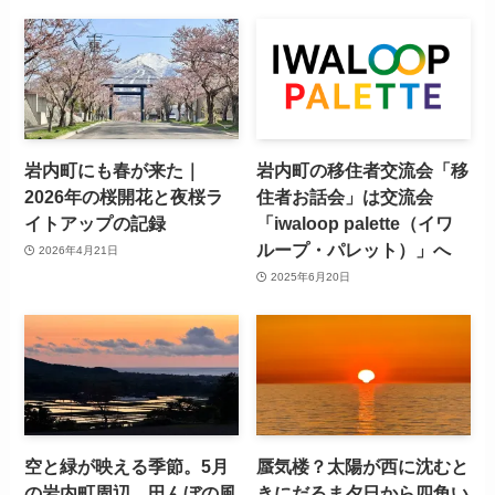
岩内町にも春が来た｜
岩内町の移住者交流会「移
2026年の桜開花と夜桜ラ
住者お話会」は交流会
イトアップの記録
「iwaloop palette（イワ
ループ・パレット）」へ
2026年4月21日
2025年6月20日
空と緑が映える季節。5月
蜃気楼？太陽が西に沈むと
の岩内町周辺、田んぼの風
きにだるま夕日から四角い