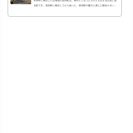
2019年に移住した北海道の岩内町は、積丹とニセコどちらとも言える位置にあ
る町です。岩内町に移住してから知った、岩内町の魅力と感じた観光スポッ
ト・名所やイベント等をまとめてみました。書いていたらこんなにたくさん
に！思った以上に時間がかかってしまいました^^;たぶん今後も追記される可能
性あり笑東京都内の一角に住んでいた私の感覚からすると、自転車で移動でき
るような距離にこれだけの環境があったら、ワンダーランドのようですね(^^)
江戸時代開基の町の歴史や大火の歴史資料をまとめた岩内町郷土館岩内町は江
戸時代か...