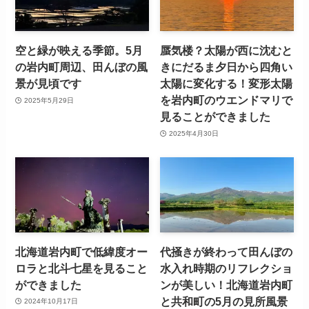
空と緑が映える季節。5月
蜃気楼？太陽が西に沈むと
の岩内町周辺、田んぼの風
きにだるま夕日から四角い
景が見頃です
太陽に変化する！変形太陽
を岩内町のウエンドマリで
2025年5月29日
見ることができました
2025年4月30日
北海道岩内町で低緯度オー
代掻きが終わって田んぼの
ロラと北斗七星を見ること
水入れ時期のリフレクショ
ができました
ンが美しい！北海道岩内町
と共和町の5月の見所風景
2024年10月17日