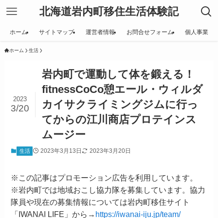
北海道岩内町移住生活体験記
ホーム
サイトマップ
運営者情報
お問合せフォーム
個人事業
ホーム
生活
岩内町で運動して体を鍛える！
fitnessCoCo憩エール・ウィルダ
2023
カイサクライミングジムに行っ
3/20
てからの江川商店プロテインス
ムージー
2023年3月13日
2023年3月20日
生活
※この記事はプロモーション広告を利用しています。
※岩内町では地域おこし協力隊を募集しています。協力
隊員や現在の募集情報については岩内町移住サイト
「IWANAI LIFE」から→
https://iwanai-iju.jp/team/