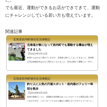
た。
でも最近、運動ができるお店ができてきて、運動
にチャレンジしている若い方も増えています。
関連記事
北海道岩内町移住生活体験記
北海道が春になって岩内町でも運動する機会が増え
てきました
🕒️2022年4月12日
本州からはかなり遅れていますが、北海道も春らしくなってきました。岩内町
も円山地域以外はかなり雪がなくなりました。先日は朝から運動した一日でし
たが、運動しても痩せるかどうかは別ですね…。朝５時すぎ岩内港新港東埠頭
を走るこの日は朝焼けを見ながら、岩内港新港東埠頭を走りました。日の出時
間がとても早くなっているので、そろそろ日の出に合わせて起きるのはつらく
北海道岩内町移住生活体験記
なってきますね。スマートフォンアプリNike Run Clubを使用穏やかな天気で最
近では満足した走りができた日。天気が穏やかだと運動の調子もよくなるし、
釣り人に人気の穴場スポット・岩内港のフェリー埠
走って...
頭を散歩
🕒️2019年8月10日
岩内の海側というと、旧国鉄の岩内駅があったバスターミナル周辺を思い浮か
べるのですが、バスーターミナルから離れた場所にかつてのフェリーターミナ
ルだった場所があります。今のこの場所は、釣りをしたり散歩をしたりのんび