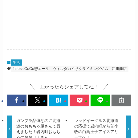
生活
fitness CoCo憩エール
ウィルダカイサクライミングジム
江川商店
よかったらシェアしてね！
ガンプラ品薄なのに北海
レッドイーグルス北海道
道のおもちゃ屋さんで買
の応援で岩内町から苫小
えました！岩内町おもち
牧の白鳥王子アイスアリ
ゃのおおいえさん
ーナへ！