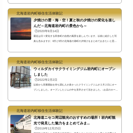
りできる穴場スポットですね。 しばらく存在に気付かなかった岩内町のアテナ
像曇り空の中だったので写真が暗くて見にくいですが大きなアテナ像です
北海道岩内町移住生活体験記
（笑）後日撮りなおして来て少し見やすくなりました(^^ゞ右の方の柱の裏にベ
ンチがあるのでそれと比べるとその大きさがわかると思います。岩内にこんな
夕焼けの雲・海・空！夏と秋の夕焼けの変化を楽し
大きなア...
んだ～北海道岩内町の景色から～
🕒️2020年9月14日
最近は日々変化する田舎町の自然の風景を楽しんでいます。以前に紹介した写
真も含みますが、8月と9月の北海道の港町の夕焼けをまとめておきたいと思い
ます。夕焼け色も日々変化！自然の景色の変化を楽しめる田舎町岩内港ピンク
色の夕焼け上の写真は8月20日に岩内町で見られた虹です。薄紫色かピンク色と
いえるような普段と違う雲と空と海の景色を見ることができました。アテナ像
北海道岩内町移住生活体験記
のある岩内港新港東埠頭ではもっと濃い色の景色が幻想的でした。↓ピンク色の
雲の迫力がすごかった景色。昔は東京の実家近くでも遠くまで空を見ることが
ウィルダカイサクライミングジム岩内町にオープン
でき...
しました
🕒️2022年2月2日
以前から営業開始を待ち望む人が多かったクライミングジムが２月２日にオー
プンしました。オープンしたジムの中を見学させて頂きました。↓お店のホーム
ページアドレスhttps://www.jprockclimbing.org/ウィルダカイサクライミングジム
の位置と駐車場住所は〒045-0013 北海道岩内郡岩内町高台８３－３です。国道
２２９号沿いにあります。名店街のいわない楽座の隣です。ちなみに上の写真
北海道岩内町移住生活体験記
の場所は入口ではありません。お店の裏手の方に歩いていくと入口がありま
す。駐車場もありますよ。お店の営業時間と料金定休日は月曜日と火曜日で、
北海道ニセコ周辺観光のおすすめの場所！岩内町観
平...
光で発見した魅力をまとめてみま...
🕒️2019年12月25日