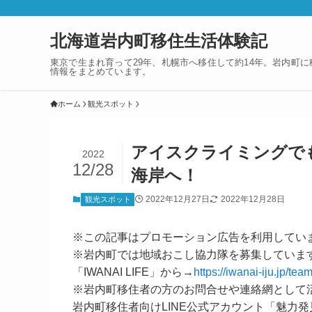
北海道岩内町移住生活体験記
東京で生まれ育って29年、札幌市へ移住して約14年。岩内町
情報をまとめています。
ホーム
観光スポット
アイスクライミングで
2022
12/28
海岸へ！
2022年12月27日
2022年12月28日
観光スポット
※この記事はプロモーション広告を利用してい
※岩内町では地域おこし協力隊を募集していま
「IWANAI LIFE」から→
https://iwanai-iju.jp/team
※岩内町移住者の方のお問合せや連絡網として
岩内町移住者向けLINE公式アカウント「魅力発