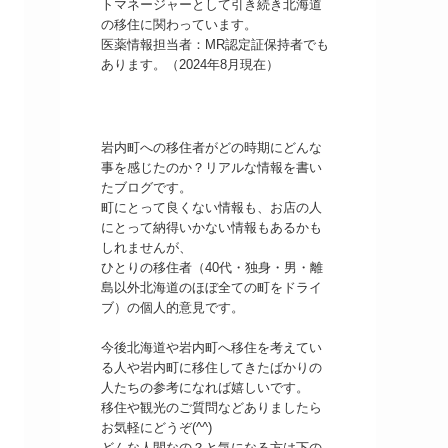
トマネージャーとして引き続き北海道
の移住に関わっています。
医薬情報担当者：MR認定証保持者でも
あります。（2024年8月現在）
岩内町への移住者がどの時期にどんな
事を感じたのか？リアルな情報を書い
たブログです。
町にとって良くない情報も、お店の人
にとって納得いかない情報もあるかも
しれませんが、
ひとりの移住者（40代・独身・男・離
島以外北海道のほぼ全ての町をドライ
ブ）の個人的意見です。
今後北海道や岩内町へ移住を考えてい
る人や岩内町に移住してきたばかりの
人たちの参考になれば嬉しいです。
移住や観光のご質問などありましたら
お気軽にどうぞ(^^)
どんな人間なの？と気になる方は下の