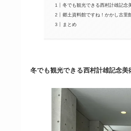
冬でも観光できる西村計雄記念
郷土資料館ですね！かかし古里
まとめ
冬
でも観光できる西村計雄記念美