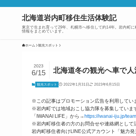
北海道岩内町移住生活体験記
東京で生まれ育って29年、札幌市へ移住して約14年。岩内町
情報をまとめています。
ホーム
観光スポット
2023
北海道冬の観光へ車で人
6/15
2022年1月31日
2023年6月15日
観光スポット
※この記事はプロモーション広告を利用してい
※岩内町では地域おこし協力隊を募集していま
「IWANAI LIFE」から→
https://iwanai-iju.jp/team
※岩内町移住者の方のお問合せや連絡網として
岩内町移住者向けLINE公式アカウント「魅力発