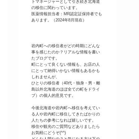
トマネージャーとして引き続き北海道
の移住に関わっています。
医薬情報担当者：MR認定証保持者でも
あります。（2024年8月現在）
岩内町への移住者がどの時期にどんな
事を感じたのか？リアルな情報を書い
たブログです。
町にとって良くない情報も、お店の人
にとって納得いかない情報もあるかも
しれませんが、
ひとりの移住者（40代・独身・男・離
島以外北海道のほぼ全ての町をドライ
ブ）の個人的意見です。
今後北海道や岩内町へ移住を考えてい
る人や岩内町に移住してきたばかりの
人たちの参考になれば嬉しいです。
移住や観光のご質問などありましたら
お気軽にどうぞ(^^)
どんな人間なの？と気になる方は下の