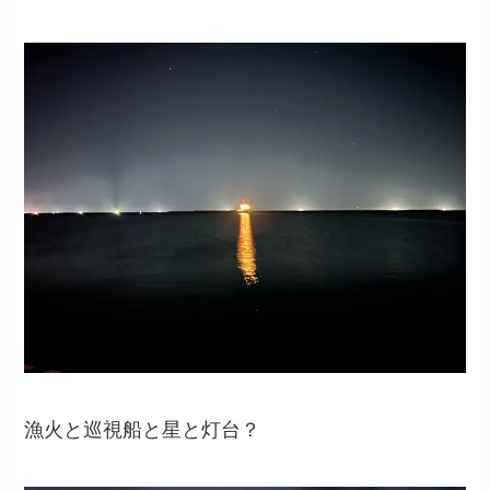
漁火と巡視船と星と灯台？