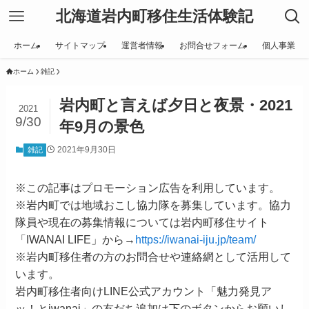
北海道岩内町移住生活体験記
ホーム
サイトマップ
運営者情報
お問合せフォーム
個人事業
ホーム
雑記
岩内町と言えば夕日と夜景・2021
2021
9/30
年9月の景色
2021年9月30日
雑記
※この記事はプロモーション広告を利用しています。
※岩内町では地域おこし協力隊を募集しています。協力
隊員や現在の募集情報については岩内町移住サイト
「IWANAI LIFE」から→
https://iwanai-iju.jp/team/
※岩内町移住者の方のお問合せや連絡網として活用して
います。
岩内町移住者向けLINE公式アカウント「魅力発見ア
ッ！とiwanai」の友だち追加は下のボタンからお願いし