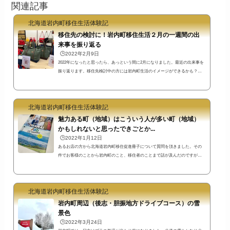
関連記事
北海道岩内町移住生活体験記
移住先の検討に！岩内町移住生活２月の一週間の出
来事を振り返る
🕒️2022年2月9日
2022年になったと思ったら、あっという間に2月になりました。最近の出来事を
振り返ります。移住先検討中の方には岩内町生活のイメージができるかも？お
寺の多い町・帰厚院に行ってきた帰厚院のご住職のお話しを聞きに行きまし
た。東京以北最大の木造大仏があることで有名な帰厚院は観光寺ではありませ
んが、岩内町に住んでいると意外と気軽に行ってしまいます。この通りの近辺
北海道岩内町移住生活体験記
だけでも4つのお寺があって結構お寺の存在が身近です。帰厚院は現在本堂の正
面が閉ざされていますが、右手側寺務所の方から入れますよ。帰厚院の公式ホ
魅力ある町（地域）はこういう人が多い町（地域）
ームペ...
かもしれないと思ったできごとか...
🕒️2022年1月12日
あるお店の方から北海道岩内町移住促進冊子について質問を頂きました。その
件でお客様のことから岩内町のこと、移住者のことまで話が及んだのですが、
本当によく地域のことを考えている方だなぁと思って感動しました。こういう
方が多くいる地域って魅力的だなと感じたんです。住んだこともないのに移住
先を選ぶって悩むと思いますが、移住先を検討するために、町の今と将来を推
北海道岩内町移住生活体験記
測するためのひとつの参考情報になれば…ということでまとまりのない文章で
すが書いておきます。岩内町の仕事情報を掲載した北海道岩内町移住促進冊子↓
岩内町周辺（後志・胆振地方ドライブコース）の雪
岩内町...
景色
🕒️2022年3月24日