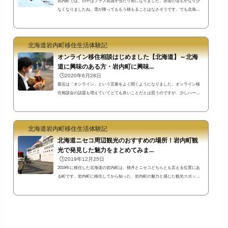
岩内町では、日中はプラス気温が当たり前になりました。歩道の雪もかなり少
なくなりましたね。雪が降ってももう積もることはなさそうです。でも北海道
は広い！ちょっとドライブに出かけてみたら、まだまだ雪がありました。岩内
町内の雪は少なくなりました上の写真は３月２３日の道の駅いわないで撮影し
た写真です。遠くに広がる共和町方面の山にはまだたくさんの雪を見ることが
北海道岩内町移住生活体験記
できますが、この周辺の歩道の雪はすっかりすくなくなりました。岩内町名店
街も雪がほとんどありません。最近は日中ずっとプラス気温なので雪が降って
オンライン移住相談はじめました【北海道】～北海
もほと...
道に興味のある方・岩内町に興味...
🕒️2020年6月28日
最近は「オンライン」という言葉をよく聞くようになりました。オンライン移
住相談会の話題も増えていてとても良いことだとは思うのですが、少しハード
ルが高くないですか？申し込み条件に、「○週間前までに申し込み」や「○○町へ
移住を希望する人」という決まりがあったり…。そんな堅苦しさは抜きにし
て、個人的サポート活動として北海道のオンライン移住相談（←この言葉も堅
北海道岩内町移住生活体験記
苦しいかもですが^^;）をやってみたいと思います。私が行うオンライン移住相
談は、開催者の都合で行うものではなくて「移住希望者のニーズに合わせるこ
北海道ニセコ周辺観光のおすすめの場所！岩内町観
と」を目...
光で発見した魅力をまとめてみま...
🕒️2019年12月25日
2019年に移住した北海道の岩内町は、積丹とニセコどちらとも言える位置にあ
る町です。岩内町に移住してから知った、岩内町の魅力と感じた観光スポッ
ト・名所やイベント等をまとめてみました。書いていたらこんなにたくさん
に！思った以上に時間がかかってしまいました^^;たぶん今後も追記される可能
性あり笑東京都内の一角に住んでいた私の感覚からすると、自転車で移動でき
るような距離にこれだけの環境があったら、ワンダーランドのようですね(^^)
江戸時代開基の町の歴史や大火の歴史資料をまとめた岩内町郷土館岩内町は江