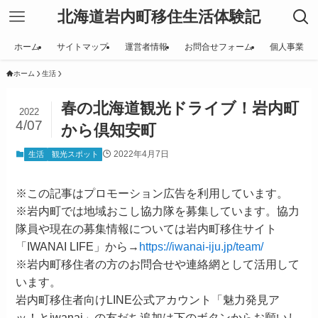
北海道岩内町移住生活体験記
ホーム
サイトマップ
運営者情報
お問合せフォーム
個人事業
ホーム
生活
春の北海道観光ドライブ！岩内町
2022
4/07
から倶知安町
2022年4月7日
生活
観光スポット
※この記事はプロモーション広告を利用しています。
※岩内町では地域おこし協力隊を募集しています。協力
隊員や現在の募集情報については岩内町移住サイト
「IWANAI LIFE」から→
https://iwanai-iju.jp/team/
※岩内町移住者の方のお問合せや連絡網として活用して
います。
岩内町移住者向けLINE公式アカウント「魅力発見ア
ッ！とiwanai」の友だち追加は下のボタンからお願いし