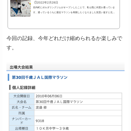
🕒️2022年2月28日
岩内町にボルダリングジムがオープンしたことで、私も既に何度か通っていま
す。通っているうちに最近マラソンを再開したくなりました笑思い返すと北海
道に移住してから趣味が増えたような気がします。北海道に移住してから始め
た趣味趣味といっても長く続けているものはそんなにないのですが、思い出す
と北海道に移住してから始めたことは、結構たくさんありました。最近のボル
ダリングもそうですが、岩内町移住前の札幌では、ドライブ、写真撮影、スキ
今回の記録、今年どれだけ縮められるか楽しみで
ー、マラソン、バイオリンにチャレンジしました。特にマラソンは、一時期毎
週つど...
す。