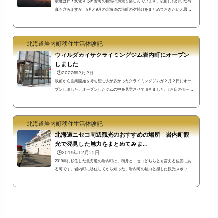
最近は日々変化する田舎町の自然の風景を楽しんでいます。以前に紹介した写
真も含みますが、8月と9月の北海道の港町の夕焼けをまとめておきたいと思い
ます。夕焼け色も日々変化！自然の景色の変化を楽しめる田舎町岩内港ピンク
色の夕焼け上の写真は8月20日に岩内町で見られた虹です。薄紫色かピンク色と
いえるような普段と違う雲と空と海の景色を見ることができました。アテナ像
北海道岩内町移住生活体験記
のある岩内港新港東埠頭ではもっと濃い色の景色が幻想的でした。↓ピンク色の
雲の迫力がすごかった景色。昔は東京の実家近くでも遠くまで空を見ることが
ウィルダカイサクライミングジム岩内町にオープン
でき...
しました
🕒️2022年2月2日
以前から営業開始を待ち望む人が多かったクライミングジムが２月２日にオー
プンしました。オープンしたジムの中を見学させて頂きました。↓お店のホーム
ページアドレスhttps://www.jprockclimbing.org/ウィルダカイサクライミングジム
の位置と駐車場住所は〒045-0013 北海道岩内郡岩内町高台８３－３です。国道
２２９号沿いにあります。名店街のいわない楽座の隣です。ちなみに上の写真
北海道岩内町移住生活体験記
の場所は入口ではありません。お店の裏手の方に歩いていくと入口がありま
す。駐車場もありますよ。お店の営業時間と料金定休日は月曜日と火曜日で、
北海道ニセコ周辺観光のおすすめの場所！岩内町観
平...
光で発見した魅力をまとめてみま...
🕒️2019年12月25日
2019年に移住した北海道の岩内町は、積丹とニセコどちらとも言える位置にあ
る町です。岩内町に移住してから知った、岩内町の魅力と感じた観光スポッ
ト・名所やイベント等をまとめてみました。書いていたらこんなにたくさん
に！思った以上に時間がかかってしまいました^^;たぶん今後も追記される可能
性あり笑東京都内の一角に住んでいた私の感覚からすると、自転車で移動でき
るような距離にこれだけの環境があったら、ワンダーランドのようですね(^^)
江戸時代開基の町の歴史や大火の歴史資料をまとめた岩内町郷土館岩内町は江