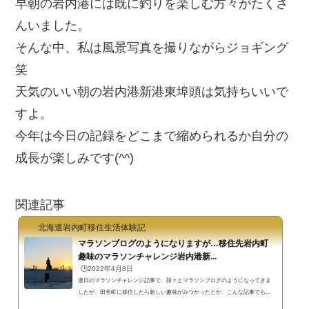
早朝の岩内港には既に釣りを楽しむ方々がたくさ
んいました。
そんな中、私は風景写真を撮りながらジョギング
笑
天気のいい朝の岩内港新港東埠頭は気持ちいいで
すよ。
今年は今日の記録をどこまで縮められるか自分の
成長が楽しみです(^^)
関連記事
北海道岩内町移住生活体験記
マラソンブログのようになりますが…移住先岩内町
趣味のマラソンチャレンジ岩内港新...
🕒️2022年4月8日
連日のマラソンチャレンジ記事で、段々とマラソンブログのようになってきま
したが、田舎町に移住したら新しい趣味がみつかったとか、こんな記事でも何
かの気づきになるかもしれません。そのほかにも、何かを始めるのに遅すぎる