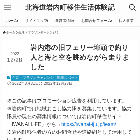
北海道岩内町移住生活体験記
ホーム
サイトマップ
運営者情報
お問合せフォーム
個人事業
ホーム
生活
マラソンチャレンジ
岩内港の旧フェリー埠頭で釣り
2022
人と海と空を眺めながら走りま
12/28
した
生活
マラソンチャレンジ
観光スポット
2022年3月31日
2022年12月28日
※この記事はプロモーション広告を利用しています。
※岩内町では地域おこし協力隊を募集しています。協力
隊員や現在の募集情報については岩内町移住サイト
「IWANAI LIFE」から→
https://iwanai-iju.jp/team/
※岩内町移住者の方のお問合せや連絡網として活用して
います。