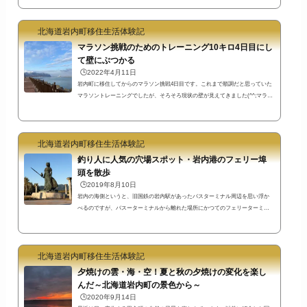
ことはないとか、子供の頃にスポーツ苦手でも大人になったら差が縮まるんだ
とか（笑）日の出前から岩内港新港東埠頭に行きましたこの日の岩内町の日の
北海道岩内町移住生活体験記
出時刻は５時１２分だったようです。雪がよく降っていた頃は、６時でも暗い
なぁと思っていたのですが、もうこんなに日の出時刻が早くなっているんです
マラソン挑戦のためのトレーニング10キロ4日目にし
ね。日...
て壁にぶつかる
🕒️2022年4月11日
岩内町に移住してからのマラソン挑戦4日目です。これまで順調だと思っていた
マラソントレーニングでしたが、そろそろ現状の壁が見えてきました(^^;マラソ
ントレーニング4日目の環境と結果～岩内港新港東埠頭～上の写真では天気がよ
さそうに見えますが、朝5時過ぎの日の出時刻は曇り。気温は1℃ありましたが、
体感的には今までのトレーニングで一番寒い日でした。3日間のトレーニング
北海道岩内町移住生活体験記
で、走るたびにタイムが上がっていたので、少し気を抜きすぎていました。日
の出前に到着するために急いだというのもありましたが、この日は、食事をせ
釣り人に人気の穴場スポット・岩内港のフェリー埠
ず...
頭を散歩
🕒️2019年8月10日
岩内の海側というと、旧国鉄の岩内駅があったバスターミナル周辺を思い浮か
べるのですが、バスーターミナルから離れた場所にかつてのフェリーターミナ
ルだった場所があります。今のこの場所は、釣りをしたり散歩をしたりのんび
りできる穴場スポットですね。 しばらく存在に気付かなかった岩内町のアテナ
像曇り空の中だったので写真が暗くて見にくいですが大きなアテナ像です
北海道岩内町移住生活体験記
（笑）後日撮りなおして来て少し見やすくなりました(^^ゞ右の方の柱の裏にベ
ンチがあるのでそれと比べるとその大きさがわかると思います。岩内にこんな
夕焼けの雲・海・空！夏と秋の夕焼けの変化を楽し
大きなア...
んだ～北海道岩内町の景色から～
🕒️2020年9月14日