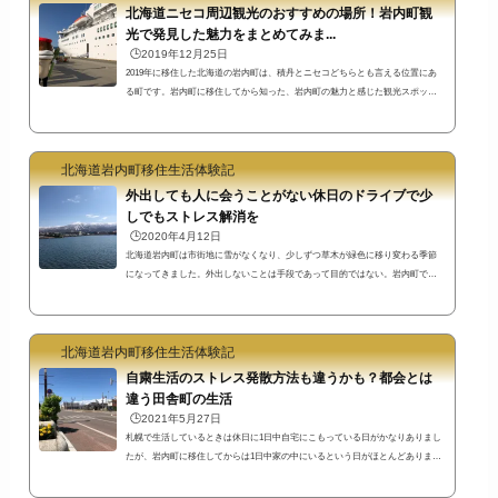
北海道ニセコ周辺観光のおすすめの場所！岩内町観
光で発見した魅力をまとめてみま...
🕒️2019年12月25日
2019年に移住した北海道の岩内町は、積丹とニセコどちらとも言える位置にあ
る町です。岩内町に移住してから知った、岩内町の魅力と感じた観光スポッ
ト・名所やイベント等をまとめてみました。書いていたらこんなにたくさん
に！思った以上に時間がかかってしまいました^^;たぶん今後も追記される可能
性あり笑東京都内の一角に住んでいた私の感覚からすると、自転車で移動でき
北海道岩内町移住生活体験記
るような距離にこれだけの環境があったら、ワンダーランドのようですね(^^)
江戸時代開基の町の歴史や大火の歴史資料をまとめた岩内町郷土館岩内町は江
外出しても人に会うことがない休日のドライブで少
戸時代か...
しでもストレス解消を
🕒️2020年4月12日
北海道岩内町は市街地に雪がなくなり、少しずつ草木が緑色に移り変わる季節
になってきました。外出しないことは手段であって目的ではない。岩内町で生
活しているとそう感じることが多いです。景色を楽しむドライブならば人との
接触を心配する必要がないのです。札幌の円山ではなく岩内の円山展望台ヘド
ライブ先日はまだ雪が積もっていて入ることができなかった岩内町の円山展望
北海道岩内町移住生活体験記
台に行くことができました。まだ寒いですが、円山展望台からの景色の良さは
岩内町の魅力の一つです。草花が芽吹き始めるこれからの季節が楽しみな場
自粛生活のストレス発散方法も違うかも？都会とは
所。オー...
違う田舎町の生活
🕒️2021年5月27日
札幌で生活しているときは休日に1日中自宅にこもっている日がかなりありまし
たが、岩内町に移住してからは1日中家の中にいるという日がほとんどありませ
ん。それは世の中で問題になっているような密になる場所が少ないということ
も理由でしょう…。自粛生活が長引くほど田舎町の生活の方がストレスが少な