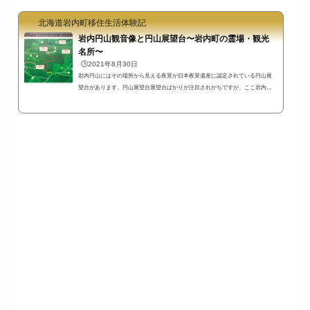
いと感じるのは私だけでしょうか。田舎町生活のストレスは都会生活のストレ
北海道岩内町移住生活体験記
スとは違うかも写真は駅前通りと言われるバスターミナルから続く道路です。
平日の日中に撮影しました。外出自粛とはいうものの、緊急事態宣言下でなく
岩内円山観音像と円山展望台〜岩内町の霊場・観光
てもこ...
名所〜
🕒️2021年8月30日
岩内円山にはその場所から見える夜景が日本夜景遺産に認定されている円山展
望台があります。円山展望台展望台ばかりが注目されがちですが、ここ岩内円
山は33体の観音像や石仏が安置され、数多くの自然の草木が残されていること
でも注目されるエリアなんですよ。円山（補陀洛山）の歴史を記す案内板アリ
スの里に行く道路（サンサンの湯手前）の少し手前にある「円山展望台遊歩道
入口」を入った少し先に、補陀洛山（円山）の成り立ちと周辺地図が記された
案内板があります。↑日本夜景遺産として札幌の円山と間違えられていることも
ある岩...