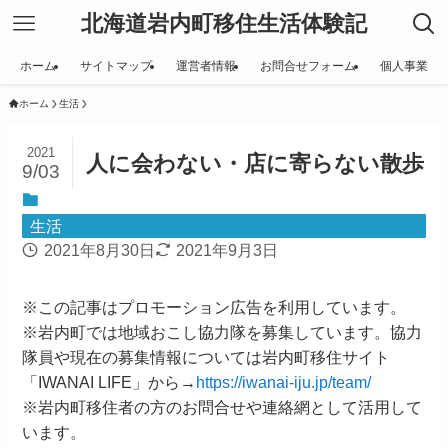
北海道岩内町移住生活体験記
ホーム
サイトマップ
運営者情報
お問合せフォーム
個人事業
ホーム
生活
2021
人に会わない・店に寄らない散歩
9/03
生活
2021年8月30日
2021年9月3日
※この記事はプロモーション広告を利用しています。
※岩内町では地域おこし協力隊を募集しています。協力
隊員や現在の募集情報については岩内町移住サイト
「IWANAI LIFE」から→
https://iwanai-iju.jp/team/
※岩内町移住者の方のお問合せや連絡網として活用して
います。