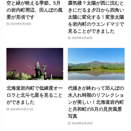
空と緑が映える季節。5月
蜃気楼？太陽が西に沈むと
の岩内町周辺、田んぼの風
きにだるま夕日から四角い
景が見頃です
太陽に変化する！変形太陽
を岩内町のウエンドマリで
2025年5月29日
見ることができました
2025年4月30日
北海道岩内町で低緯度オー
代掻きが終わって田んぼの
ロラと北斗七星を見ること
水入れ時期のリフレクショ
ができました
ンが美しい！北海道岩内町
と共和町の5月の見所風景
2024年10月17日
写真
2024年5月15日