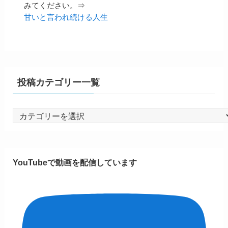
みてください。⇒
甘いと言われ続ける人生
投稿カテゴリー一覧
投
稿
カ
テ
YouTubeで動画を配信しています
ゴ
リ
ー
一
覧