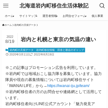
北海道岩内町移住生活体験記
ホーム
サイトマップ
運営者情報
お問合せフォーム
個人事業
ホーム
岩内町の天候データ
2022
岩内と札幌と東京の気温の違い
8/19
岩内町の天候データ
岩内町移住情報
田舎と都会のギャップ
2020年3月11日
2022年8月19日
※この記事はプロモーション広告を利用しています。
※岩内町では地域おこし協力隊を募集しています。協力
隊員や現在の募集情報については岩内町移住サイト
「IWANAI LIFE」から→
https://iwanai-iju.jp/team/
※岩内町移住者の方のお問合せや連絡網として活用して
います。
岩内町移住者向けLINE公式アカウント「魅力発見ア