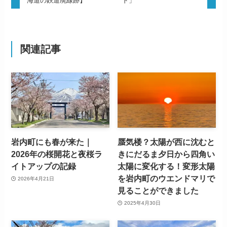
海道の鉄道廃線跡】
ド」
関連記事
岩内町にも春が来た｜
蜃気楼？太陽が西に沈むと
2026年の桜開花と夜桜ラ
きにだるま夕日から四角い
イトアップの記録
太陽に変化する！変形太陽
を岩内町のウエンドマリで
2026年4月21日
見ることができました
2025年4月30日