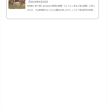
🕒️2019年6月24日
岩内町に来て感じるのは山の景色が綺麗！そしてよく見ると海も綺麗！と気づ
きます。では岩内町のどこからの眺めが良いのでしょうか？実は昨年日本夜景
遺産に選ばれた場所があります。円山展望台という場所です。移住前に撮った
写真ですが、円山展望台の景色を書いておきたいと思います。岩内町市街地と
海と山を見渡せる円山展望台このブログのホーム画面にも使っている写真で
す。円山展望台から撮った写真だったのです。季節によって様々な景色を見る
ことができそうでこれから楽しみです。【北海道岩内町円山展望台までの行き
方】案内...