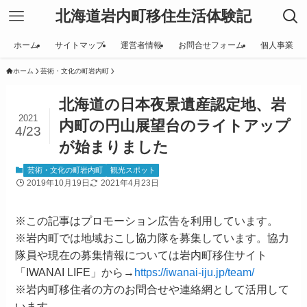
北海道岩内町移住生活体験記
ホーム
サイトマップ
運営者情報
お問合せフォーム
個人事業
ホーム
芸術・文化の町岩内町
北海道の日本夜景遺産認定地、岩
2021
内町の円山展望台のライトアップ
4/23
が始まりました
芸術・文化の町岩内町
観光スポット
2019年10月19日
2021年4月23日
※この記事はプロモーション広告を利用しています。
※岩内町では地域おこし協力隊を募集しています。協力
隊員や現在の募集情報については岩内町移住サイト
「IWANAI LIFE」から→
https://iwanai-iju.jp/team/
※岩内町移住者の方のお問合せや連絡網として活用して
います。