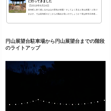
に行ってきました
🕒️2019年6月24日
岩内町に来て感じるのは山の景色が綺麗！そしてよく見ると海も綺麗！と気づ
きます。では岩内町のどこからの眺めが良いのでしょうか？実は昨年日本夜景
遺産に選ばれた場所があります。円山展望台という場所です。移住前に撮った
写真ですが、円山展望台の景色を書いておきたいと思います。岩内町市街地と
海と山を見渡せる円山展望台このブログのホーム画面にも使っている写真で
す。円山展望台から撮った写真だったのです。季節によって様々な景色を見る
ことができそうでこれから楽しみです。【北海道岩内町円山展望台までの行き
方】案内...
円山展望台駐車場から円山展望台までの階段
のライトアップ