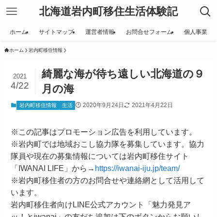
北海道岩内町移住生活体験記
ホーム
サイトマップ
運営者情報
お問合せフォーム
個人事業
ホーム
岩内町移住情報
綺麗な海が待ち遠しい北海道の９
2021
4/22
月の海
2020年9月24日
2021年4月22日
岩内町移住情報
生活
※この記事はプロモーション広告を利用しています。
※岩内町では地域おこし協力隊を募集しています。協力
隊員や現在の募集情報については岩内町移住サイト
「IWANAI LIFE」から→
https://iwanai-iju.jp/team/
※岩内町移住者の方のお問合せや連絡網として活用して
います。
岩内町移住者向けLINE公式アカウント「魅力発見ア
ッ！とiwanai」の友だち追加は下のボタンからお願いし