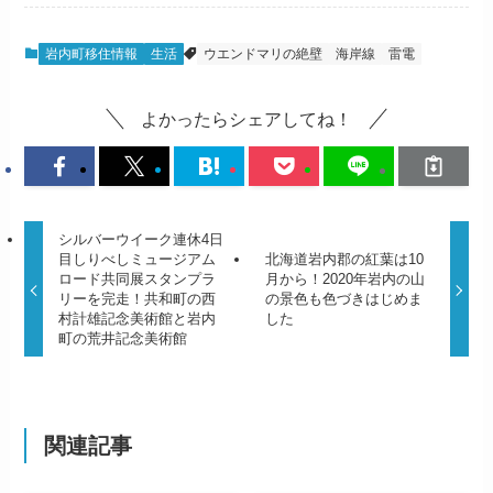
岩内町移住情報
生活
ウエンドマリの絶壁
海岸線
雷電
よかったらシェアしてね！
シルバーウイーク連休4日
目しりべしミュージアム
北海道岩内郡の紅葉は10
ロード共同展スタンプラ
月から！2020年岩内の山
リーを完走！共和町の西
の景色も色づきはじめま
村計雄記念美術館と岩内
した
町の荒井記念美術館
関連記事