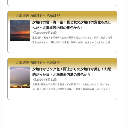
ト・名所やイベント等をまとめてみました。書いていたらこんなにたくさん
に！思った以上に時間がかかってしまいました^^;たぶん今後も追記される可能
性あり笑東京都内の一角に住んでいた私の感覚からすると、自転車で移動でき
北海道岩内町移住生活体験記
るような距離にこれだけの環境があったら、ワンダーランドのようですね(^^)
江戸時代開基の町の歴史や大火の歴史資料をまとめた岩内町郷土館岩内町は江
夕焼けの雲・海・空！夏と秋の夕焼けの変化を楽し
戸時代か...
んだ～北海道岩内町の景色から～
🕒️2020年9月14日
最近は日々変化する田舎町の自然の風景を楽しんでいます。以前に紹介した写
真も含みますが、8月と9月の北海道の港町の夕焼けをまとめておきたいと思い
ます。夕焼け色も日々変化！自然の景色の変化を楽しめる田舎町岩内港ピンク
色の夕焼け上の写真は8月20日に岩内町で見られた虹です。薄紫色かピンク色と
いえるような普段と違う雲と空と海の景色を見ることができました。アテナ像
北海道岩内町移住生活体験記
のある岩内港新港東埠頭ではもっと濃い色の景色が幻想的でした。↓ピンク色の
雲の迫力がすごかった景色。昔は東京の実家近くでも遠くまで空を見ることが
夕焼けがピンク色！雨上がりの夕焼けが美しく幻想
でき...
的だった日・北海道岩内港の景色から
🕒️2020年8月21日
北海道の晴れた日の空の景色はとても綺麗です。それはわかっていたのです
が、雨上がりの夕焼けも幻想的で綺麗だと発見！岩内港の雨上がりの夕焼け
は、港町ならではの夕焼けでした。海と空がピンクに染まる！岩内港雨上がり
の夕焼けと虹まずは岩内漁港近くで撮影した虹です。この日は2重の虹が出てい
たようですが、この位置からは2重に見えませんでした。残念！それでも見てい
たら気分が高まるような綺麗な景色を見ることができました。明らかに写真撮
影スポットを探して、車を走らせている様子の人たちもいましたよ。岩内港は
撮影スポ...