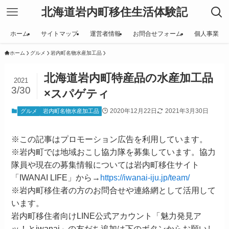
北海道岩内町移住生活体験記
ホーム
サイトマップ
運営者情報
お問合せフォーム
個人事業
ホーム
グルメ
岩内町名物水産加工品
北海道岩内町特産品の水産加工品
2021
3/30
×スパゲティ
2020年12月22日
2021年3月30日
グルメ
岩内町名物水産加工品
※この記事はプロモーション広告を利用しています。
※岩内町では地域おこし協力隊を募集しています。協力
隊員や現在の募集情報については岩内町移住サイト
「IWANAI LIFE」から→
https://iwanai-iju.jp/team/
※岩内町移住者の方のお問合せや連絡網として活用して
います。
岩内町移住者向けLINE公式アカウント「魅力発見ア
ッ！とiwanai」の友だち追加は下のボタンからお願いし