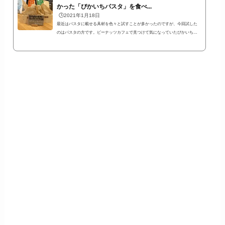
かった「ぴかいちパスタ」を食べ...
🕒️2021年1月18日
最近はパスタに載せる具材を色々と試すことが多かったのですが、今回試した
のはパスタの方です。ビーナッツカフェで見つけて気になっていたぴかいちパ
スタを食べてみました。ぴかいちパスタ×にしんすぱの組み合わせ↑ビーナッツ
カフェのレジ前で売られている、共和町産小麦粉「春よ恋」100％使用した、
「ぴかいちファームのぴかいちパスタ」です。ビーナッツカフェさんのほかに
は北緯43度さんで売られているのを見たことがありますが、ほかにどこで売ら
れているのかは知りません。平麺と細麺の2種類がありましたが、今回は細麺を
買って...