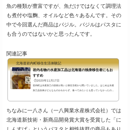
魚の種類が豊富ですが、魚だけではなくて調理法
も煮付や塩麴、オイルなど色々あるんです。その
中で今回選んだ商品はバジル。バジルはパスタに
も合うのではないかと思ったんです。
関連記事
北海道岩内町移住生活体験記
岩内名物の水産加工品は北海道の独身移住者にもお
すすめ
🕒️2020年11月17日
岩内町は水産加工の技術が高いと移住当初から聞いていました。はじめは水産
加工品自体がどんなものかわからず、食べてみたいとも思っていなかったので
すが、最近では便利でおいしい水産加工品を知ったのでよく食べるようになり
ました。岩内町名物の水産加工品の数々岩内の水産加工品を食べるきっかけに
なったのはたぶん道の駅です。にしんめし、数の子松前漬け、上の写真の鰊切
ちなみに一八さん（一八興業水産株式会社）では
込隊長…道の駅のスタッフの方に聞きながら、色々な会社の商品を順番に食べ
ていったらどれもおいしい！数の子もこんなに食べたのは人生で初めてです。
北海道新技術・新商品開発賞大賞を受賞した「に
そういえ...
しんすぱ」というパスタと相性抜群の商品もあり