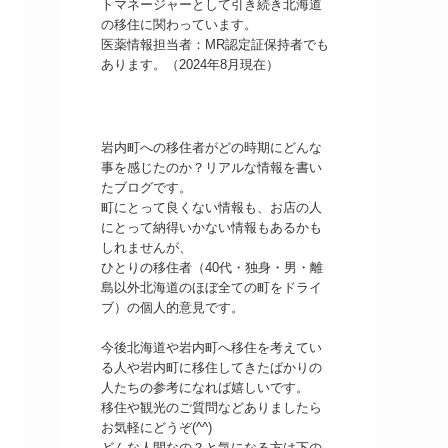
トマネージャーとして引き続き北海道
の移住に関わっています。
医薬情報担当者：MR認定証保持者でも
あります。（2024年8月現在）
岩内町への移住者がどの時期にどんな
事を感じたのか？リアルな情報を書い
たブログです。
町にとって良くない情報も、お店の人
にとって納得いかない情報もあるかも
しれませんが、
ひとりの移住者（40代・独身・男・離
島以外北海道のほぼ全ての町をドライ
ブ）の個人的意見です。
今後北海道や岩内町へ移住を考えてい
る人や岩内町に移住してきたばかりの
人たちの参考になれば嬉しいです。
移住や観光のご質問などありましたら
お気軽にどうぞ(^^)
どんな人間なの？と気になる方は下の