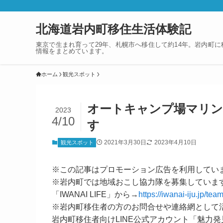
北海道岩内町移住生活体験記
東京で生まれ育って29年、札幌市へ移住して約14年。岩内町
情報をまとめています。
ホーム
観光スポット
オートキャンプ場マリン
2023
4/10
す
2021年3月30日
2023年4月10日
観光スポット
※この記事はプロモーション広告を利用してい
※岩内町では地域おこし協力隊を募集していま
「IWANAI LIFE」から→
https://iwanai-iju.jp/team
※岩内町移住者の方のお問合せや連絡網として
岩内町移住者向けLINE公式アカウント「魅力発