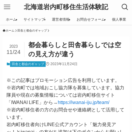
北海道岩内町移住生活体験記
ホーム
サイトマップ
運営者情報
お問合せフォーム
個人事業
ホーム
田舎と都会のギャップ
都会暮らしと田舎暮らしでは空
2023
11/24
の見え方が違う
2023年11月24日
田舎と都会のギャップ
※この記事はプロモーション広告を利用しています。
※岩内町では地域おこし協力隊を募集しています。協力
隊員や現在の募集情報については岩内町移住サイト
「IWANAI LIFE」から→
https://iwanai-iju.jp/team/
※岩内町移住者の方のお問合せや連絡網として活用して
います。
岩内町移住者向けLINE公式アカウント「魅力発見ア
ッ！とiwanai」の友だち追加は下のボタンからお願いし