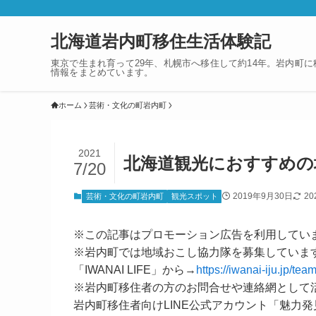
北海道岩内町移住生活体験記
東京で生まれ育って29年、札幌市へ移住して約14年。岩内町
情報をまとめています。
ホーム
芸術・文化の町岩内町
2021
北海道観光におすすめの
7/20
2019年9月30日
20
芸術・文化の町岩内町
観光スポット
※この記事はプロモーション広告を利用してい
※岩内町では地域おこし協力隊を募集していま
「IWANAI LIFE」から→
https://iwanai-iju.jp/team
※岩内町移住者の方のお問合せや連絡網として
岩内町移住者向けLINE公式アカウント「魅力発