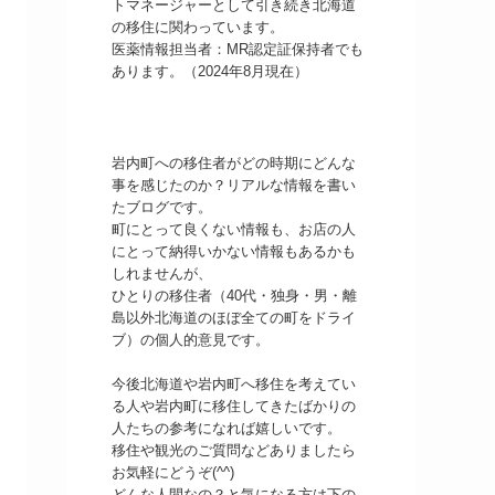
トマネージャーとして引き続き北海道
の移住に関わっています。
医薬情報担当者：MR認定証保持者でも
あります。（2024年8月現在）
岩内町への移住者がどの時期にどんな
事を感じたのか？リアルな情報を書い
たブログです。
町にとって良くない情報も、お店の人
にとって納得いかない情報もあるかも
しれませんが、
ひとりの移住者（40代・独身・男・離
島以外北海道のほぼ全ての町をドライ
ブ）の個人的意見です。
今後北海道や岩内町へ移住を考えてい
る人や岩内町に移住してきたばかりの
人たちの参考になれば嬉しいです。
移住や観光のご質問などありましたら
お気軽にどうぞ(^^)
どんな人間なの？と気になる方は下の