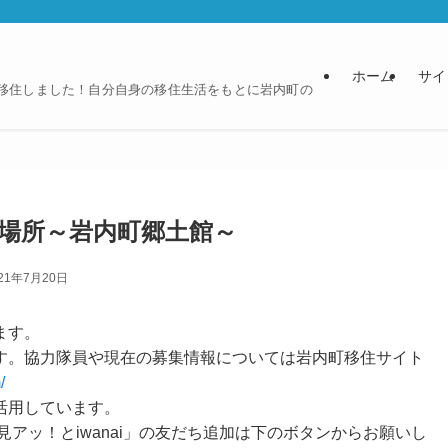
ホーム
サイ
に移住しました！自分自身の移住生活をもとに岩内町の
場所～岩内町郷土館～
21年7月20日
ます。
す。協力隊員や現在の募集情報については岩内町移住サイト
/
活用しています。
見アッ！とiwanai」の友だち追加は下のボタンからお願いし